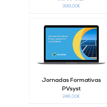
399,00
€
DETALLES
AÑADIR AL CARRITO
/
DETALLES
Jornadas Formativas
PVsyst
246,00
€