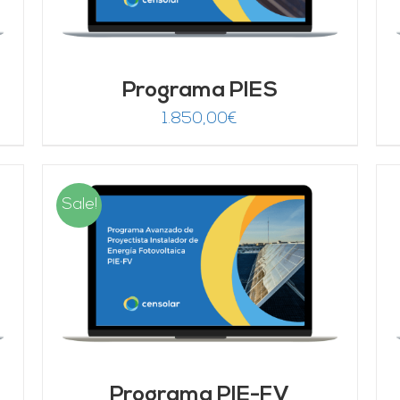
Programa PIES
1.850,00
€
Sale!
AÑADIR AL CARRITO
/
DETALLES
Programa PIE-FV