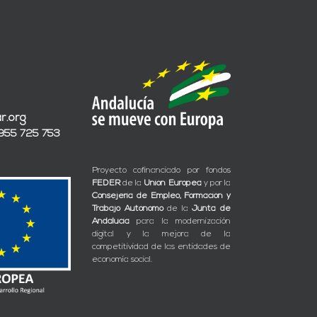
r.org
 955 725 753
Proyecto cofinanciado por fondos
FEDER
de la
Unión Europea
y por la
Consejería de Empleo, Formación y
Trabajo Autónomo
de la
Junta de
Andalucía
para la modernización
digital y la mejora de la
competitividad de las entidades de
economía social.