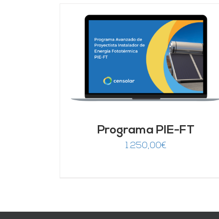
DETALLES
AÑADIR AL CARRITO
/
DETALLES
Programa PIE-FT
1.250,00
€