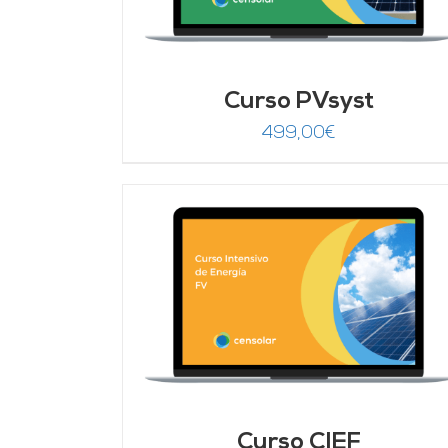
Curso PVsyst
499,00
€
DETALLES
AÑADIR AL CARRITO
/
DETALLES
Curso CIEF