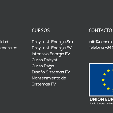
CURSOS
CONTACTO
lidad
Proy. Inst. Energía Solar
info@censola
Teléfono: +34
generales
Proy. Inst. Energía FV
Intensivo Energía FV
Curso PVsyst
Curso PVgis
Diseño Sistemas FV
Mantenimiento de
Sistemas FV