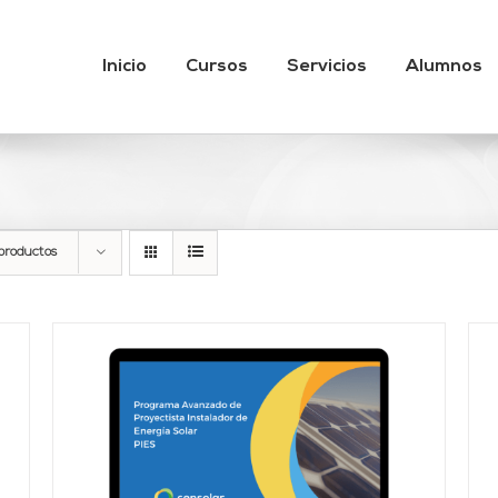
Inicio
Cursos
Servicios
Alumnos
productos
Valorado
AÑADIR AL CARRITO
/
DETALLES
con
4.67
de 5