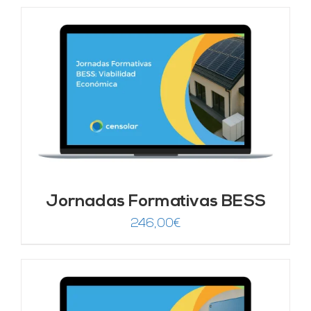
original
actual
era:
es:
246,00€.
149,00€.
Jornadas Formativas BESS
246,00
€