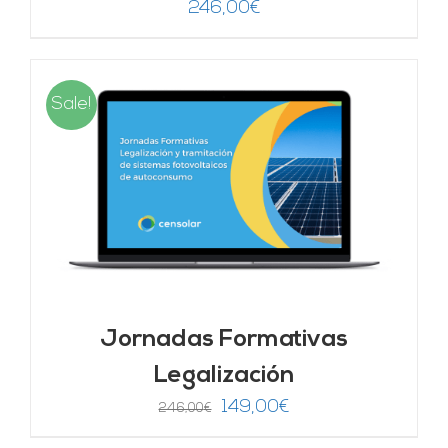
246,00
€
Sale!
Jornadas Formativas
Legalización
El
El
149,00
€
246,00
€
precio
precio