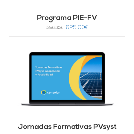
Programa PIE-FV
El
El
625,00
€
1.250,00
€
precio
precio
original
actual
era:
es:
1.250,00€.
625,00€.
Jornadas Formativas PVsyst