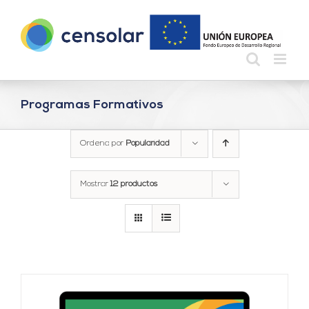
Saltar
al
contenido
Programas Formativos
Ordena por
Popularidad
Mostrar
12 productos