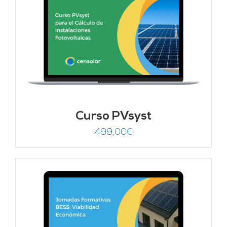
Curso PVsyst
499,00
€