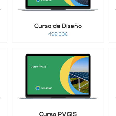
Curso de Diseño
499,00
€
Valorado
AÑADIR AL CARRITO
/
DETALLES
con
5.00
de 5
Curso PVGIS