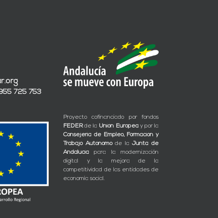
r.org
 955 725 753
Proyecto cofinanciado por fondos
FEDER
de la
Unión Europea
y por la
Consejería de Empleo, Formación y
Trabajo Autónomo
de la
Junta de
Andalucía
para la modernización
digital y la mejora de la
competitividad de las entidades de
economía social.