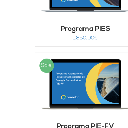
Programa PIES
1.850,00
€
Sale!
DETALLES
AÑADIR AL CARRITO
/
DETALLES
Programa PIE-FV