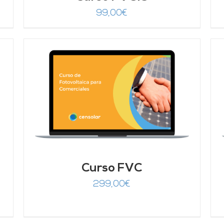
99,00
€
AÑADIR AL CARRITO
/
DETALLES
Curso FVC
299,00
€