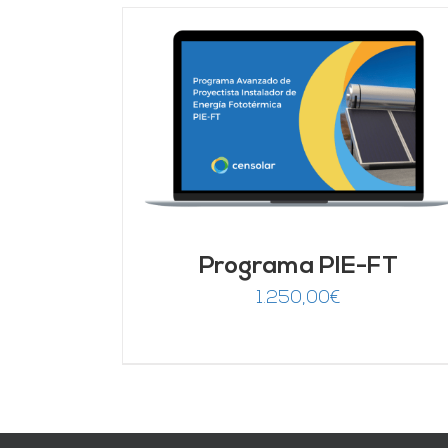
DETALLES
AÑADIR AL CARRITO
/
DETALLES
Programa PIE-FT
1.250,00
€