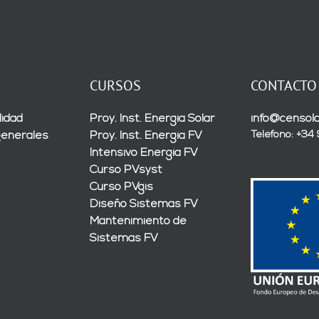
CURSOS
CONTACTO
lidad
Proy. Inst. Energía Solar
info@censola
Teléfono: +34
generales
Proy. Inst. Energía FV
Intensivo Energía FV
Curso PVsyst
Curso PVgis
Diseño Sistemas FV
Mantenimiento de
Sistemas FV