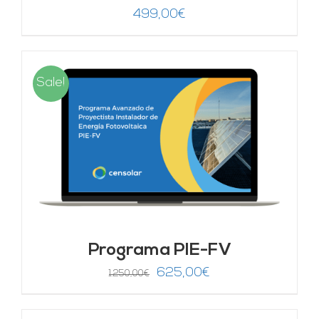
499,00
€
Sale!
Programa PIE-FV
El
El
625,00
€
1.250,00
€
precio
precio
original
actual