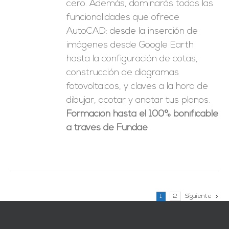
cero. Además, dominarás todas las
funcionalidades que ofrece
AutoCAD: desde la inserción de
imágenes desde Google Earth
hasta la configuración de cotas,
construcción de diagramas
fotovoltaicos, y claves a la hora de
dibujar, acotar y anotar tus planos.
Formación hasta el 100% bonificable
a través de Fundae
1
2
Siguiente