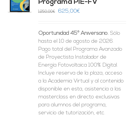
Programa PIE-FV
O
El
El
625,00
€
1.250,00
€
precio
precio
ES
original
actual
Oportunidad 45º Aniversario.
Sólo
era:
es:
hasta el 10 de agosto de 2026.
1.250,00€.
625,00€.
Pago total del Programa Avanzado
de Proyectista Instalador de
Energía Fotovoltaica 100% Digital.
Incluye reserva de la plaza, acceso
a la Academia Virtual y al contenido
disponible en esta, asistencia a las
masterclass en directo exclusivas
para alumnos del programa,
servicio de tutorización, etc.