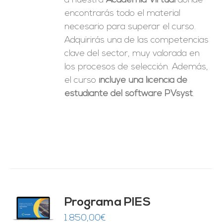
a nuestra
Academia Virtual
donde
encontrarás todo el material
necesario para superar el curso.
Adquirirás una de las competencias
clave del sector, muy valorada en
los procesos de selección. Además,
el curso
incluye una licencia de
estudiante del software PVsyst
.
ado
Programa PIES
5
de 5
O
1.850,00
€