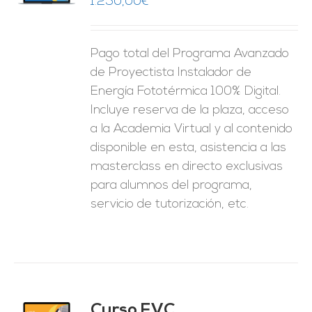
1.250,00
€
ES
Pago total del Programa Avanzado
de Proyectista Instalador de
Energía Fototérmica 100% Digital.
Incluye reserva de la plaza, acceso
a la Academia Virtual y al contenido
disponible en esta, asistencia a las
masterclass en directo exclusivas
para alumnos del programa,
servicio de tutorización, etc.
Curso FVC