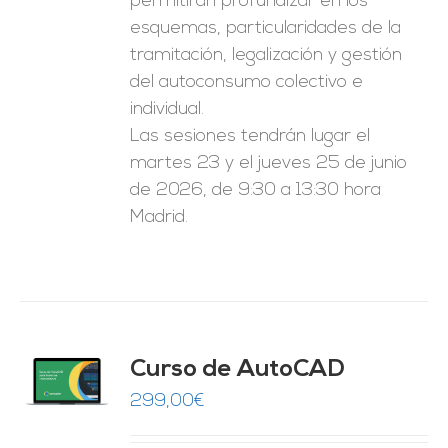
permitirán profundizar en los
esquemas, particularidades de la
tramitación, legalización y gestión
del autoconsumo colectivo e
individual.
Las sesiones tendrán lugar el
martes 23 y el jueves 25 de junio
de 2026, de 9:30 a 13:30 hora
Madrid.
Curso de AutoCAD
O
299,00
€
ES