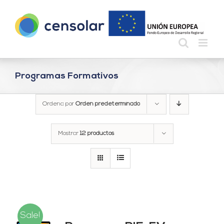
Saltar
al
contenido
Programas Formativos
Ordena por
Orden predeterminado
Mostrar
12 productos
Sale!