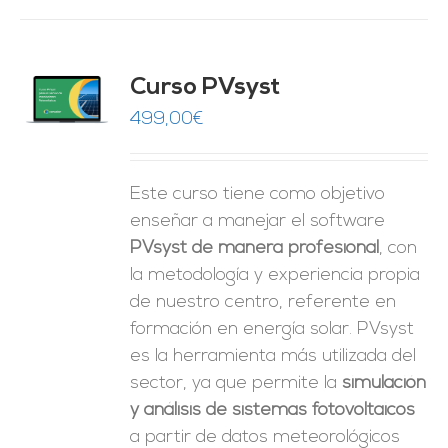
ado
Curso PVsyst
0
de 5
O
499,00
€
ES
Este curso tiene como objetivo
enseñar a manejar el software
PVsyst de manera profesional
, con
la metodología y experiencia propia
de nuestro centro, referente en
formación en energía solar. PVsyst
es la herramienta más utilizada del
sector, ya que permite la
simulación
y análisis de sistemas fotovoltaicos
a partir de datos meteorológicos