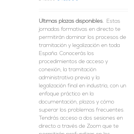
precio
precio
original
actual
Últimas plazas disponibles.
Estas
era:
es:
jornadas formativas en directo te
246,00€.
149,00€.
permitirán dominar los procesos de
tramitación y legalización en toda
España. Conocerás los
procedimientos de acceso y
conexión, la tramitación
administrativa previa y la
legalización final en industria, con un
enfoque práctico en la
documentación, plazos y cómo
superar los problemas frecuentes.
Tendrás acceso a dos sesiones en
directo a través de Zoom que te