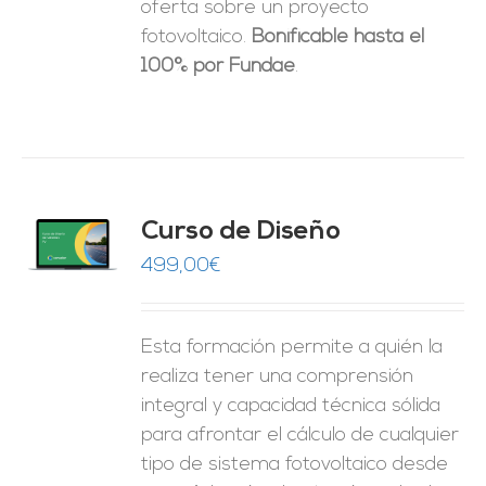
oferta sobre un proyecto
fotovoltaico.
Bonificable hasta el
100% por Fundae
.
do
Curso de Diseño
de 5
O
499,00
€
ES
Esta formación permite a quién la
realiza tener una comprensión
integral y capacidad técnica sólida
para afrontar el cálculo de cualquier
tipo de sistema fotovoltaico desde