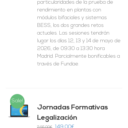
particularidades de la prueba de
rendimiento en plantas con
módulos bifaciales y sistemas
BESS, los dos grandes retos
actuales. Las sesiones tendrán
lugar los días 12, 13 y 14 de mayo de
2026, de 09:30 a 13:30 hora
Madrid. Parcialmente bonificables a
través de Fundae.
Sale!
Jornadas Formativas
O
Legalización
ES
El
El
149,00
€
246,00
€