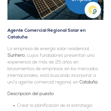
Agente Comercial Regional Solar en
Cataluña
La empresa de energía solar residencial,
Sunhero
, cuyos fundadores presentan una
experiencia de más de 25 años en
lanzamientos de empresas en los mercados
internacionales, está buscando incorporar a
un/a agente comercial regional, en
Cataluña
.
Descripción del puesto
Crear la planificación de la estrategia