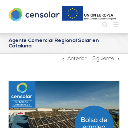
Saltar
al
contenido
Agente Comercial Regional Solar en
Cataluña
Anterior
Siguiente
Ver
imagen
más
grande