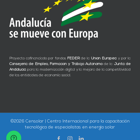
Proyecto cofinanciado por fondos
FEDER
de la
Unión Europea
y por la
Consejería de Empleo, Formación y Trabajo Autónomo
de la
Junta de
Andalucía
para la modernización digital y la mejora de la competitividad
de las entidades de economía social.
©
2026 Censolar | Centro Internacional para la capacitación
tecnológica de especialistas en energía solar
Facebook
Instagram
LinkedIn