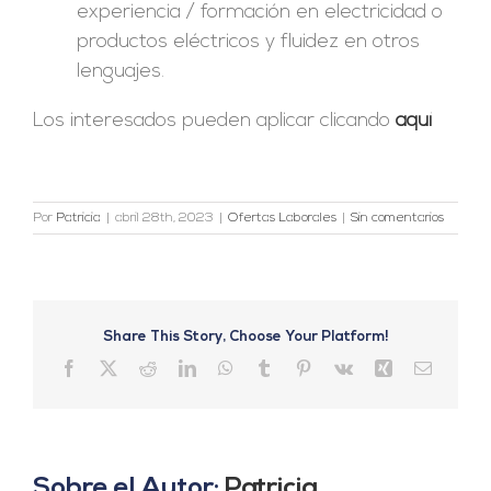
experiencia / formación en electricidad o
productos eléctricos y fluidez en otros
lenguajes.
Los interesados pueden aplicar clicando
aquí
Por
Patricia
|
abril 28th, 2023
|
Ofertas Laborales
|
Sin comentarios
Share This Story, Choose Your Platform!
Facebook
X
Reddit
LinkedIn
WhatsApp
Tumblr
Pinterest
Vk
Xing
Correo
electrón
Sobre el Autor:
Patricia