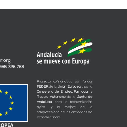
r.org
 955 725 753
Proyecto cofinanciado por fondos
FEDER
de la
Unión Europea
y por la
Consejería de Empleo, Formación y
Trabajo Autónomo
de la
Junta de
Andalucía
para la modernización
digital y la mejora de la
competitividad de las entidades de
economía social.