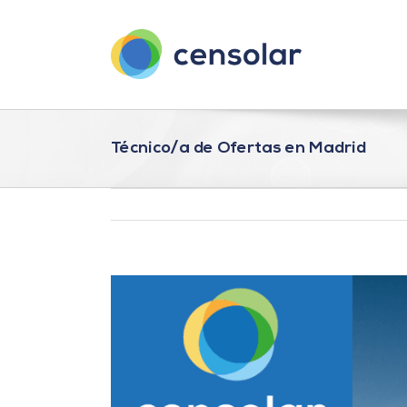
Saltar
al
contenido
Técnico/a de Ofertas en Madrid
Ver
imagen
más
grande