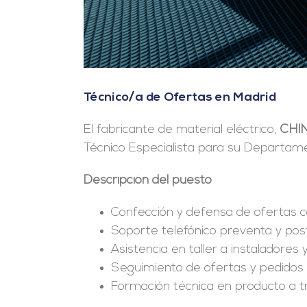
Técnico/a de Ofertas en Madrid
El fabricante de material eléctrico,
CHIN
Técnico Especialista para su Departam
Descripción del puesto
Confección y defensa de ofertas c
Soporte telefónico preventa y pos
Asistencia en taller a instaladores 
Seguimiento de ofertas y pedidos 
Formación técnica en producto a tra