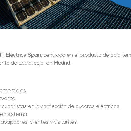
T Electrics Spain
, centrado en el producto de baja ten
ento de Estrategia, en
Madrid
.
omerciales.
tventa.
y cuadristas en la confección de cuadros eléctricos.
en sistema.
bajadores, clientes y visitantes.