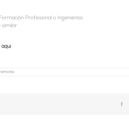
Formación Profesional o Ingenierías.
similar.
o
aquí
mentarios
Fa