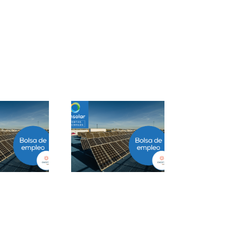
Project Manager
Closer B2B Energía
ESS en Ciudad de
Grandes Cuentas en
México
Málaga