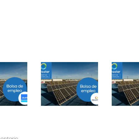
Prácticas
epartamento
Solar Testing
B
geniería B2B en
Technician en Madrid
Sevilla