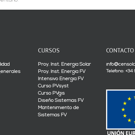
entario.
CURSOS
CONTACTO
lidad
Proy. Inst. Energía Solar
info@censola
Teléfono: +34
generales
Proy. Inst. Energía FV
Intensivo Energía FV
Curso PVsyst
Curso PVgis
Diseño Sistemas FV
Mantenimiento de
Sistemas FV