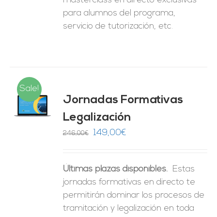
masterclass en directo exclusivas
para alumnos del programa,
servicio de tutorización, etc.
Sale!
Jornadas Formativas
O
Legalización
ES
El
El
149,00
€
246,00
€
precio
precio
original
actual
Últimas plazas disponibles.
Estas
era:
es:
jornadas formativas en directo te
246,00€.
149,00€.
permitirán dominar los procesos de
tramitación y legalización en toda