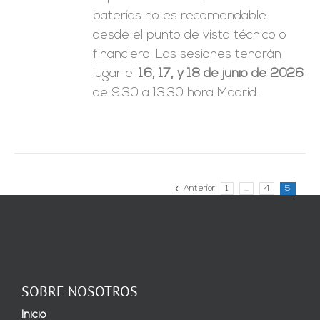
baterías no es recomendable
desde el punto de vista técnico o
financiero. Las sesiones tendrán
lugar el
16, 17, y 18 de junio de 2026
de 9:30 a 13:30 hora Madrid.
Anterior
1
…
4
5
SOBRE NOSOTROS
Inicio