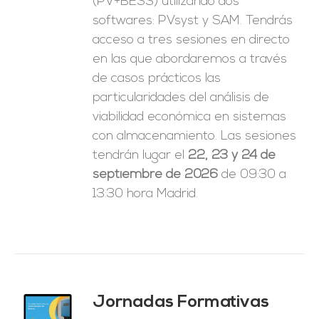
(PV+BESS) utilizando dos
softwares: PVsyst y SAM. Tendrás
acceso a tres sesiones en directo
en las que abordaremos a través
de casos prácticos las
particularidades del análisis de
viabilidad económica en sistemas
con almacenamiento. Las sesiones
tendrán lugar el
22, 23 y 24 de
septiembre de 2026
de 09:30 a
13:30 hora Madrid.
Jornadas Formativas
O