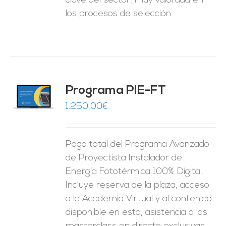
clave del sector, muy valorada en
los procesos de selección.
Programa PIE-FT
O
1.250,00
€
ES
Pago total del Programa Avanzado
de Proyectista Instalador de
Energía Fototérmica 100% Digital.
Incluye reserva de la plaza, acceso
a la Academia Virtual y al contenido
disponible en esta, asistencia a las