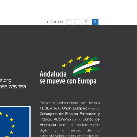
Anterior
1
…
4
5
r.org
 955 725 753
Proyecto cofinanciado por fondos
FEDER
de la
Unión Europea
y por la
Consejería de Empleo, Formación y
Trabajo Autónomo
de la
Junta de
Andalucía
para la modernización
digital y la mejora de la
competitividad de las entidades de