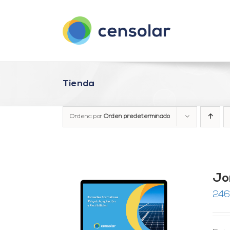
Saltar
al
contenido
Tienda
Ordena por
Orden predeterminado
Jo
246
RRITO
/
LES