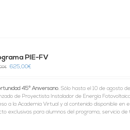
ograma PIE-FV
El
El
625,00
€
,00
€
precio
precio
original
actual
rtunidad 45º Aniversario.
Sólo hasta el 10 de agosto d
era:
es:
zado de Proyectista Instalador de Energía Fotovoltaica 
1.250,00€.
625,00€.
so a la Academia Virtual y al contenido disponible en e
cto exclusivas para alumnos del programa, servicio de t