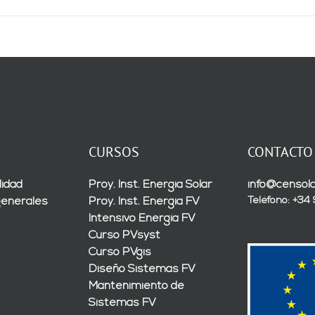
CURSOS
CONTACTO
lidad
Proy. Inst. Energía Solar
info@censola
Teléfono: +34
generales
Proy. Inst. Energía FV
Intensivo Energía FV
Curso PVsyst
Curso PVgis
Diseño Sistemas FV
Mantenimiento de
Sistemas FV