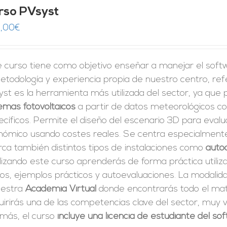
rso PVsyst
,00
€
e curso tiene como objetivo enseñar a manejar el sof
etodología y experiencia propia de nuestro centro, ref
st es la herramienta más utilizada del sector, ya que
emas fotovoltaicos
a partir de datos meteorológicos co
cíficos. Permite el diseño del escenario 3D para evalu
nómico usando costes reales. Se centra especialmente 
rca también distintos tipos de instalaciones como
auto
izando este curso aprenderás de forma práctica utiliz
tos, ejemplos prácticos y autoevaluaciones. La modali
uestra
Academia Virtual
donde encontrarás todo el mate
irirás una de las competencias clave del sector, muy v
más, el curso
incluye una licencia de estudiante del s