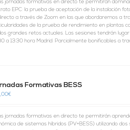
s jornadas formativas en directo te permitirán domina
rato EPC: la prueba de aceptación de la instalación fo
directo a través de Zoom en las que abordaremos a tra
ticularidades de la prueba de rendimiento en plantas c
dos grandes retos actuales. Las sesiones tendrán lugar
0 a 13:30 hora Madrid. Parcialmente bonificables a tr
rnadas Formativas BESS
,00
€
s jornadas formativas en directo te permitirán aprender 
nómica de sistemas híbridos (PV+BESS) utilizando dos