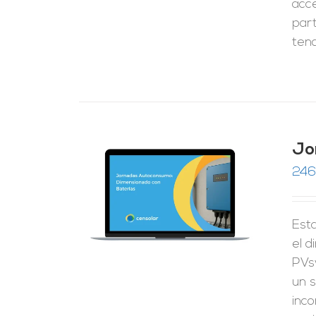
acc
part
tend
Jo
246
RRITO
/
LES
Esta
el 
PVs
un s
inco