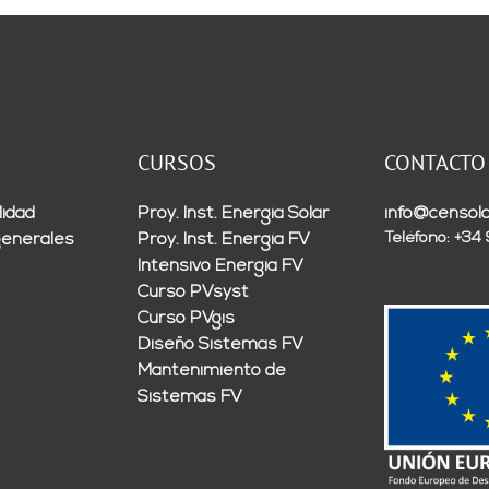
CURSOS
CONTACTO
lidad
Proy. Inst. Energía Solar
info@censola
Teléfono: +34
generales
Proy. Inst. Energía FV
Intensivo Energía FV
Curso PVsyst
Curso PVgis
Diseño Sistemas FV
Mantenimiento de
Sistemas FV