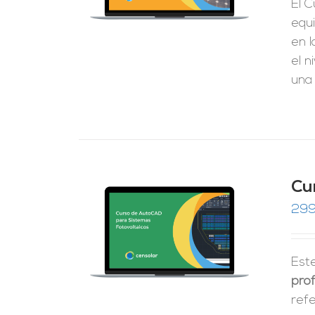
El C
equ
en l
el n
una 
Cu
299
RRITO
/
LES
Est
prof
ref