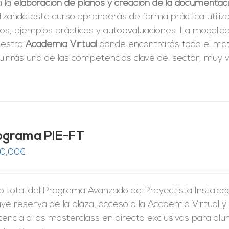
a la
elaboración de planos y creación de la documentac
izando este curso aprenderás de forma práctica utiliz
tos, ejemplos prácticos y autoevaluaciones. La modali
uestra
Academia Virtual
donde encontrarás todo el mate
irirás una de las competencias clave del sector, muy v
ograma PIE-FT
50,00
€
o total del Programa Avanzado de Proyectista Instalado
uye reserva de la plaza, acceso a la Academia Virtual y 
tencia a las masterclass en directo exclusivas para al