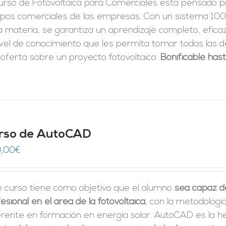
urso de Fotovoltaica para Comerciales está pensado pa
ipos comerciales de las empresas. Con un sistema 100
a materia, se garantiza un aprendizaje completo, eficaz 
ivel de conocimiento que les permita tomar
todas las d
oferta sobre un proyecto fotovoltaico.
Bonificable has
rso de AutoCAD
,00
€
e curso tiene como objetivo que el alumno
sea capaz d
esional en el área de la fotovoltaica
, con la metodologí
erente en formación en energía solar. AutoCAD es la h