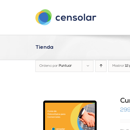
Saltar
al
contenido
Tienda
Ordena por
Puntuar
Mostrar
12 
Cu
299
RRITO
/
LES