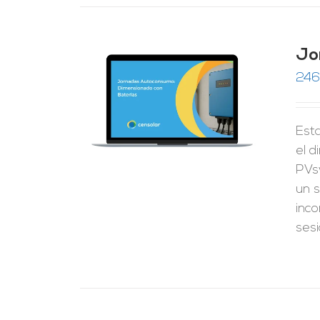
Jo
246
RRITO
/
LES
Esta
el 
PVs
un s
inco
ses