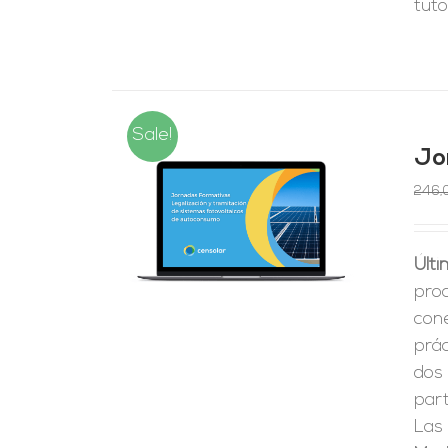
tuto
Sale!
Jo
246,
RRITO
/
LES
Últi
pro
cone
prá
dos
part
Las 