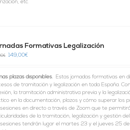
rización, etc.
rnadas Formativas Legalización
El
El
149,00
€
00
€
precio
precio
original
actual
mas plazas disponibles.
Estas jornadas formativas en di
era:
es:
cesos de tramitación y legalización en toda España. C
246,00€.
149,00€.
xión, la tramitación administrativa previa y la legalizac
ctico en la documentación, plazos y cómo superar los 
 sesiones en directo a través de Zoom que te permitir
icularidades de la tramitación, legalización y gestión de
sesiones tendrán lugar el martes 23 y el jueves 25 de