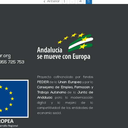
Anterior
1
…
4
5
r.org
 955 725 753
Proyecto cofinanciado por fondos
FEDER
de la
Unión Europea
y por la
Consejería de Empleo, Formación y
Trabajo Autónomo
de la
Junta de
Andalucía
para la modernización
digital y la mejora de la
competitividad de las entidades de
economía social.