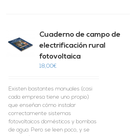
Cuaderno de campo de
electrificación rural
O
fotovoltaica
ES
18,00
€
Existen bastantes manuales (casi
cada empresa tiene uno propio)
que enseñan cómo instalar
correctamente sistemas
fotovoltaicos domésticos y bombas
de agua. Pero se leen poco, y se