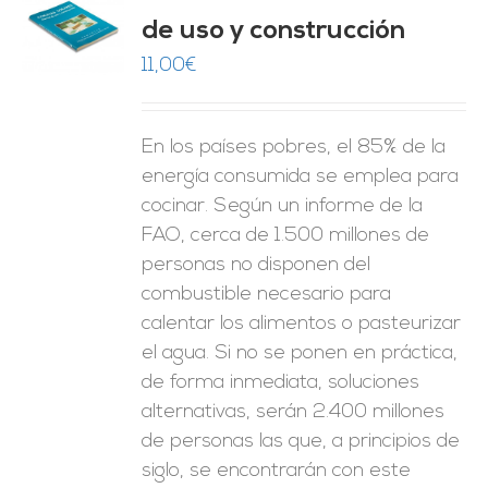
de uso y construcción
O
11,00
€
ES
En los países pobres, el 85% de la
energía consumida se emplea para
cocinar. Según un informe de la
FAO, cerca de 1.500 millones de
personas no disponen del
combustible necesario para
calentar los alimentos o pasteurizar
el agua. Si no se ponen en práctica,
de forma inmediata, soluciones
alternativas, serán 2.400 millones
de personas las que, a principios de
siglo, se encontrarán con este