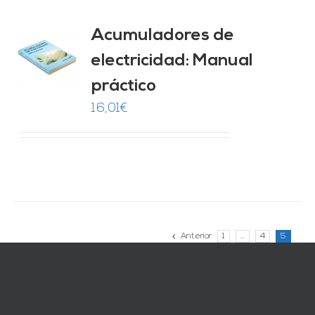
Acumuladores de
electricidad: Manual
O
práctico
ES
16,01
€
Anterior
1
…
4
5