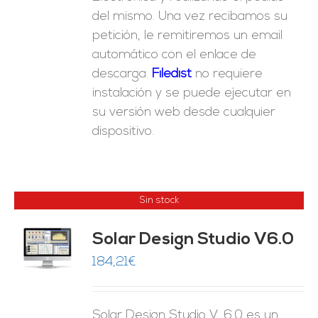
del mismo. Una vez recibamos su
petición, le remitiremos un email
automático con el enlace de
descarga.
Fil
edist
no requiere
instalación y se puede ejecutar en
su versión web desde cualquier
dispositivo.
Sin stock
Solar Design Studio V6.0
ES
184,21
€
Solar Design Studio V. 6.0 es un