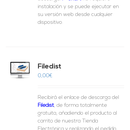
instalación y se puede ejecutar en
su versión web desde cualquier
dispositivo.
Filedist
O
0,00
€
ES
Recibirá el enlace de descarga del
Filedist
, de forma totalmente
gratuita, añadiendo el producto al
carrito de nuestra Tienda
Electrónica y realizando el pedido