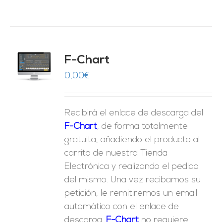
do
F-Chart
9
O
0,00
€
ES
Recibirá el enlace de descarga del
F-Chart
, de forma totalmente
gratuita, añadiendo el producto al
carrito de nuestra Tienda
Electrónica y realizando el pedido
del mismo. Una vez recibamos su
petición, le remitiremos un email
automático con el enlace de
descarga.
F-Chart
no requiere