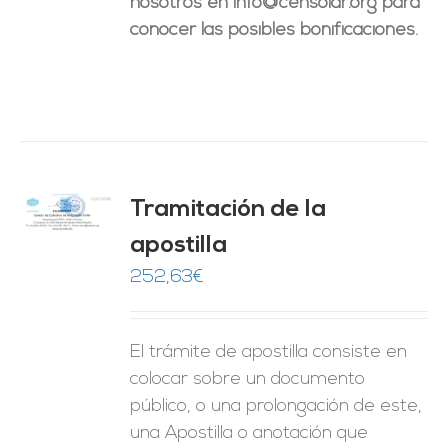
nosotros en info@censolar.org para
conocer las posibles bonificaciones.
Tramitación de la
O
apostilla
ES
252,63
€
El trámite de apostilla consiste en
colocar sobre un documento
público, o una prolongación de este,
una Apostilla o anotación que