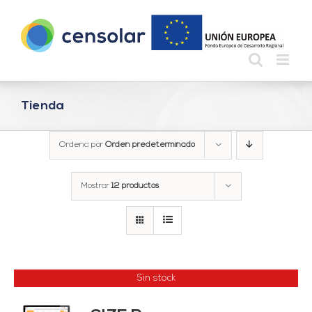
Saltar
al
contenido
Tienda
Ordena por
Orden predeterminado
Mostrar
12 productos
Sin stock