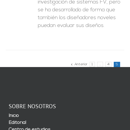
investigación de sistemas FV, pero
se ha desarrollado de forma que
también los diseñadores noveles
puedan evaluar sus diseños.
Anterior
1
…
4
5
SOBRE NOSOTROS
Inicio
Editorial
Centro de estudios