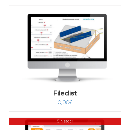
Filedist
0,00
€
Sin stock