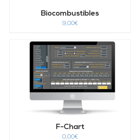
Biocombustibles
9,00
€
F-Chart
0,00
€