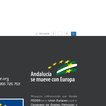
Anterior
1
…
4
5
r.org
 955 725 753
Proyecto cofinanciado por fondos
FEDER
de la
Unión Europea
y por la
Consejería de Empleo, Formación y