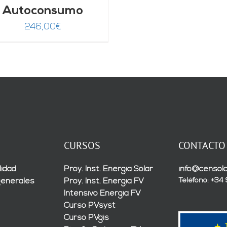
Autoconsumo
246,00
€
CURSOS
CONTACTO
lidad
Proy. Inst. Energía Solar
info@censola
Teléfono: +34
generales
Proy. Inst. Energía FV
Intensivo Energía FV
Curso PVsyst
Curso PVgis