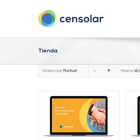
Saltar
al
contenido
Tienda
Ordena por
Puntuar
Mostrar
12 
ARRITO
/
AÑADIR AL CARRITO
/
LLES
DETALLES