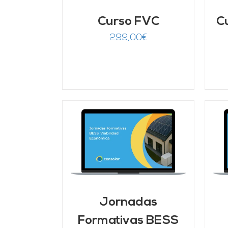
Curso FVC
C
299,00
€
ARRITO
/
AÑADIR AL CARRITO
/
LLES
DETALLES
Jornadas
Formativas BESS