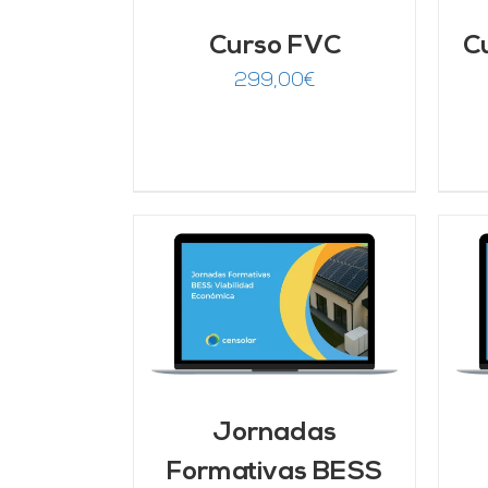
Curso FVC
C
299,00
€
ARRITO
/
AÑADIR AL CARRITO
/
LLES
DETALLES
Jornadas
Formativas BESS