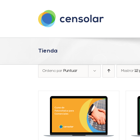
Saltar
al
contenido
Tienda
Ordena por
Puntuar
Mostrar
12 
ARRITO
/
AÑADIR AL CARRITO
/
LLES
DETALLES