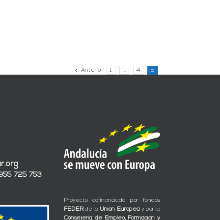
Anterior
1
…
4
5
r.org
 955 725 753
Proyecto cofinanciado por fondos
FEDER
de la
Unión Europea
y por la
Consejería de Empleo, Formación y