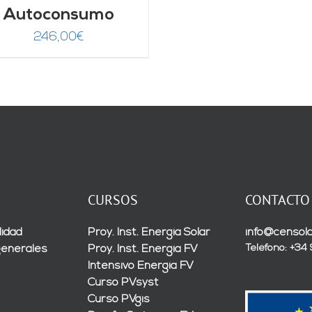
Autoconsumo
246,00
€
CURSOS
CONTACTO
lidad
Proy. Inst. Energía Solar
info@censola
Teléfono: +34
generales
Proy. Inst. Energía FV
Intensivo Energía FV
Curso PVsyst
Curso PVgis