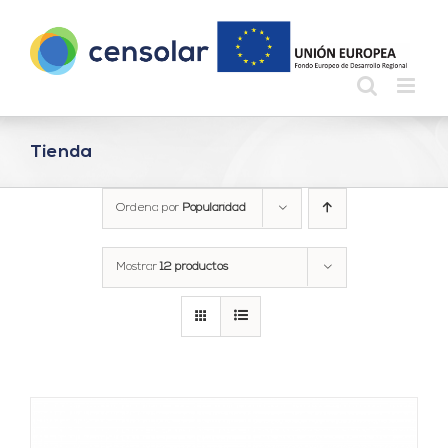
Saltar
al
contenido
Tienda
Ordena por
Popularidad
Mostrar
12 productos