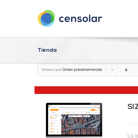
Saltar
al
contenido
Tienda
Ordena por
Orden predeterminado
SI
LES
La 