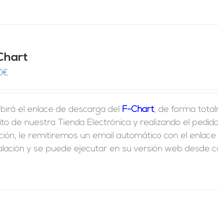
Chart
0
€
birá el enlace de descarga del
F-Chart
, de forma tota
ito de nuestra Tienda Electrónica y realizando el ped
ción, le remitiremos un email automático con el enlac
alación y se puede ejecutar en su versión web desde cua