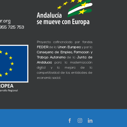
r.org
 955 725 753
Proyecto cofinanciado por fondos
FEDER
de la
Unión Europea
y por la
Consejería de Empleo, Formación y
Trabajo Autónomo
de la
Junta de
Andalucía
para la modernización
digital y la mejora de la
competitividad de las entidades de
economía social.
Facebook
Instagram
LinkedIn