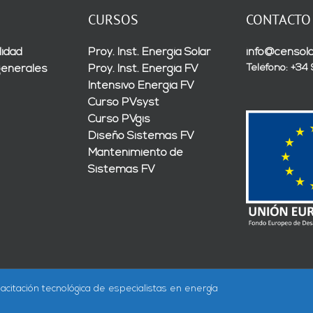
CURSOS
CONTACTO
lidad
Proy. Inst. Energía Solar
info@censola
Teléfono: +34
generales
Proy. Inst. Energía FV
Intensivo Energía FV
Curso PVsyst
Curso PVgis
Diseño Sistemas FV
Mantenimiento de
Sistemas FV
acitación tecnológica de especialistas en energía