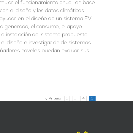
imular el funcionamiento anual, en base
con el diseño y los datos climáticos
 ayudar en el diseño de un sistema FV,
gía generada, el consumo, el apoyo
 la instalación del sistema propuesto.
n el diseño e investigación de sistemas
eñadores noveles puedan evaluar sus
Anterior
1
…
4
5