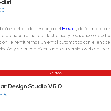
edist
0
€
birá el enlace de descarga del
Filedist
, de forma totalm
ito de nuestra Tienda Electrónica y realizando el ped
ción, le remitiremos un email automático con el enlac
alación y se puede ejecutar en su versión web desde cua
Sin stock
lar Design Studio V6.0
,21
€