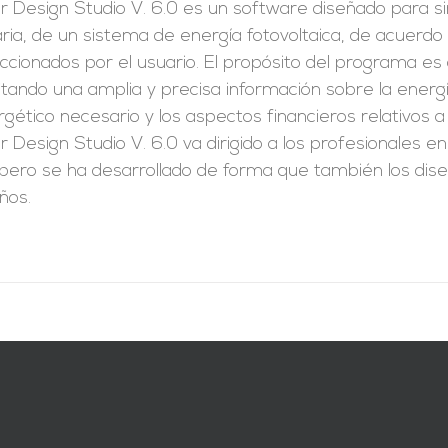
r Design Studio V. 6.0 es un software diseñado para s
ria, de un sistema de energía fotovoltaica, de acuerdo 
ccionados por el usuario. El propósito del programa es
litando una amplia y precisa información sobre la ener
gético necesario y los aspectos financieros relativos a
r Design Studio V. 6.0 va dirigido a los profesionales e
 pero se ha desarrollado de forma que también los dis
ños.