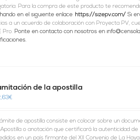
igatoria. Para la compra de este producto te recome
hando en el siguiente enlace
:
https://sizepv.com/
Si e
cias a un acuerdo de colaboración con Proyecta PV, c
E Pro.
Ponte en contacto con nosotros en info@censolar
ficaciones.
mitación de la apostilla
,63
€
rámite de apostilla consiste en colocar sobre un docum
Apostilla o anotación que certificará la autenticidad d
didos en un país firmante del XII Convenio de La Haya