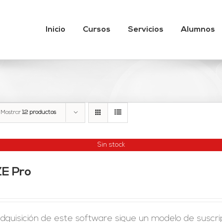
Inicio
Cursos
Servicios
Alumnos
Mostrar
12 productos
Sin stock
ZE Pro
adquisición de este software sigue un modelo de suscr