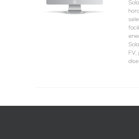
Sola
hora
sele
faci
ener
Sola
FV,
dise