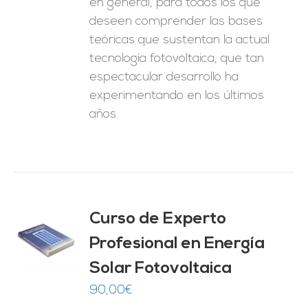
en general, para todos los que
deseen comprender las bases
teóricas que sustentan la actual
tecnología fotovoltaica, que tan
espectacular desarrollo ha
experimentando en los últimos
años.
Curso de Experto
Profesional en Energía
O
Solar Fotovoltaica
ES
90,00
€