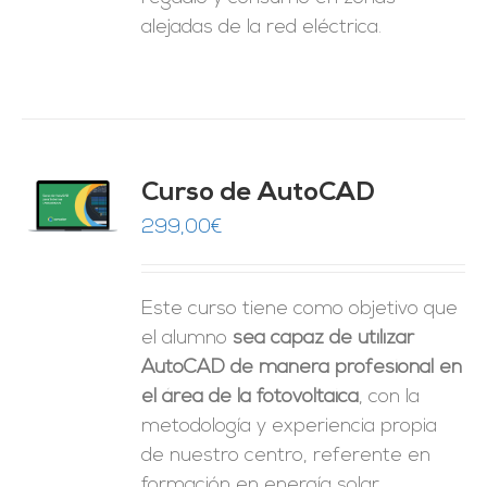
alejadas de la red eléctrica.
Curso de AutoCAD
O
299,00
€
ES
Este curso tiene como objetivo que
el alumno
sea capaz de utilizar
AutoCAD de manera profesional en
el área de la fotovoltaica
, con la
metodología y experiencia propia
de nuestro centro, referente en
formación en energía solar.