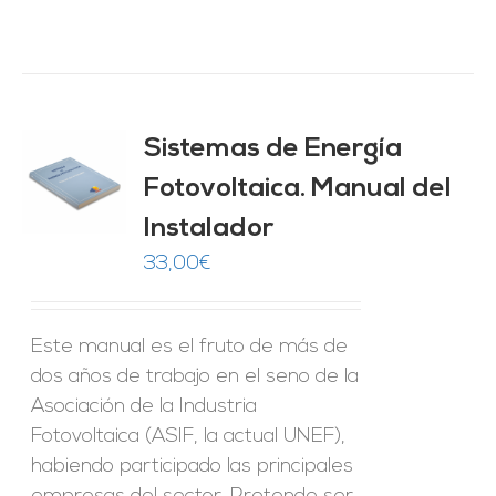
Sistemas de Energía
ado
0
de 5
Fotovoltaica. Manual del
O
Instalador
ES
33,00
€
Este manual es el fruto de más de
dos años de trabajo en el seno de la
Asociación de la Industria
Fotovoltaica (ASIF, la actual UNEF),
habiendo participado las principales