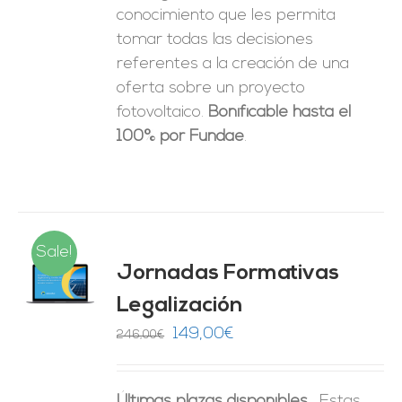
conocimiento que les permita
tomar
todas las decisiones
referentes a la creación de una
oferta sobre un proyecto
fotovoltaico.
Bonificable hasta el
100% por Fundae
.
Sale!
Jornadas Formativas
O
Legalización
ES
El
El
149,00
€
246,00
€
precio
precio
original
actual
Últimas plazas disponibles.
Estas