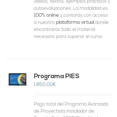
videos, textos, ejemplos prácticos y
autoevaluaciones. La modalidad es
100% online
y contarás con acceso
a nuestra
plataforma virtual
donde
encontrarás todo el material
necesario para superar el curso.
ado
Programa PIES
5
de 5
O
1.850,00
€
ES
Pago total del Programa Avanzado
de Proyectista Instalador de