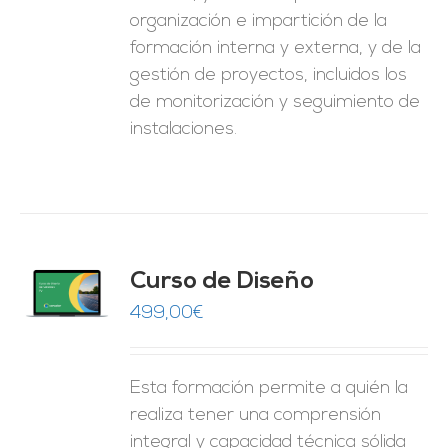
organización e impartición de la
formación interna y externa, y de la
gestión de proyectos, incluidos los
de monitorización y seguimiento de
instalaciones.
do
Curso de Diseño
de 5
O
499,00
€
ES
Esta formación permite a quién la
realiza tener una comprensión
integral y capacidad técnica sólida