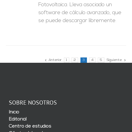
Fotovoltaica. Lleva asociado un
software de cálculo avanzado, que
se puede descargar libremente.
Anterior
1
2
3
4
5
Siguiente
SOBRE NOSOTROS
Inicio
Editorial
Centro de estudios