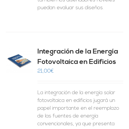
también los diseñadores noveles
puedan evaluar sus diseños.
Integración de la Energía
Fotovoltaica en Edificios
O
21,00
€
ES
La integración de la energía solar
fotovoltaica en edificios jugará un
papel importante en el reemplazo
de las fuentes de energía
convencionales, ya que presenta