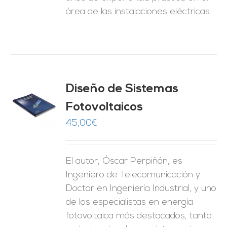
área de las instalaciones eléctricas.
Diseño de Sistemas
Fotovoltaicos
O
45,00
€
ES
El autor, Óscar Perpiñán, es
Ingeniero de Telecomunicación y
Doctor en Ingeniería Industrial, y uno
de los especialistas en energía
fotovoltaica más destacados, tanto