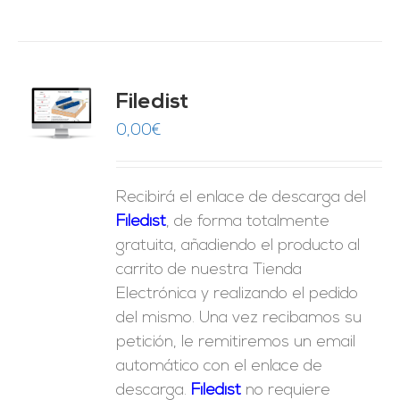
Filedist
O
0,00
€
ES
Recibirá el enlace de descarga del
Filedist
, de forma totalmente
gratuita, añadiendo el producto al
carrito de nuestra Tienda
Electrónica y realizando el pedido
del mismo. Una vez recibamos su
petición, le remitiremos un email
automático con el enlace de
descarga.
Fil
edist
no requiere