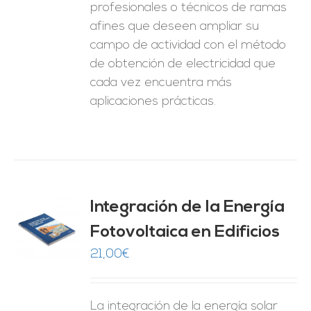
profesionales o técnicos de ramas
afines que deseen ampliar su
campo de actividad con el método
de obtención de electricidad que
cada vez encuentra más
aplicaciones prácticas.
Integración de la Energía
Fotovoltaica en Edificios
O
21,00
€
ES
La integración de la energía solar