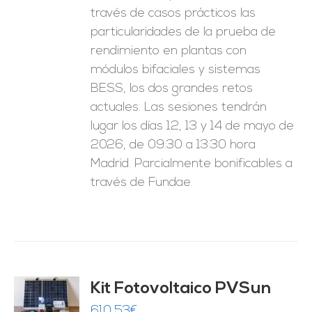
través de casos prácticos las
particularidades de la prueba de
rendimiento en plantas con
módulos bifaciales y sistemas
BESS, los dos grandes retos
actuales. Las sesiones tendrán
lugar los días 12, 13 y 14 de mayo de
2026, de 09:30 a 13:30 hora
Madrid. Parcialmente bonificables a
través de Fundae.
Kit Fotovoltaico PVSun
O
610,53
€