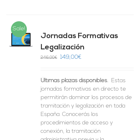
Sale!
Jornadas Formativas
O
Legalización
ES
El
El
149,00
€
246,00
€
precio
precio
original
actual
Últimas plazas disponibles.
Estas
era:
es:
jornadas formativas en directo te
246,00€.
149,00€.
permitirán dominar los procesos de
tramitación y legalización en toda
España. Conocerás los
procedimientos de acceso y
conexión, la tramitación
administrativa previa y la