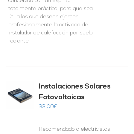
concebido con un espíritu
totalmente práctico, para que sea
útil a los que deseen ejercer
profesionalmente la actividad de
instalador de calefacción por suelo
radiante.
Instalaciones Solares
Fotovoltaicas
O
33,00
€
ES
Recomendado a electricistas