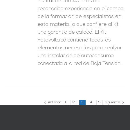
institución con 40 años de
reconocida experiencia en el campo
de la formación de especialistas en
esta materia, lo que confiere al kit
una garantía de calidad, El Kit
Fotovoltaico contiene todos los
elementos necesarios para realizar
una instalación de autoconsumo
conectada a la red de Baja Tensión.
Anterior
1
2
3
4
5
Siguiente