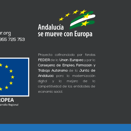
r.org
 955 725 753
Proyecto cofinanciado por fondos
FEDER
de la
Unión Europea
y por la
Consejería de Empleo, Formación y
Trabajo Autónomo
de la
Junta de
Andalucía
para la modernización
digital y la mejora de la
competitividad de las entidades de
economía social.