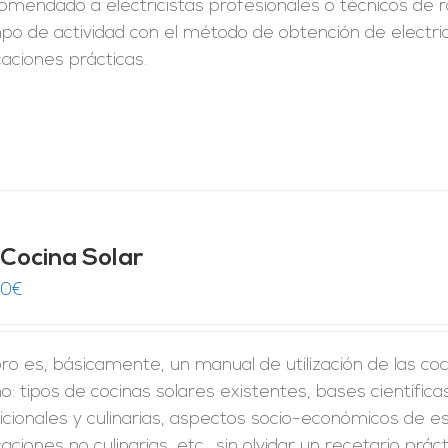
omendado a electricistas profesionales o técnicos de 
po de actividad con el método de obtención de electr
caciones prácticas.
 Cocina Solar
00
€
ibro es, básicamente, un manual de utilización de las co
: tipos de cocinas solares existentes, bases científic
icionales y culinarias, aspectos socio-económicos de est
caciones no culinarias, etc., sin olvidar un recetario prá