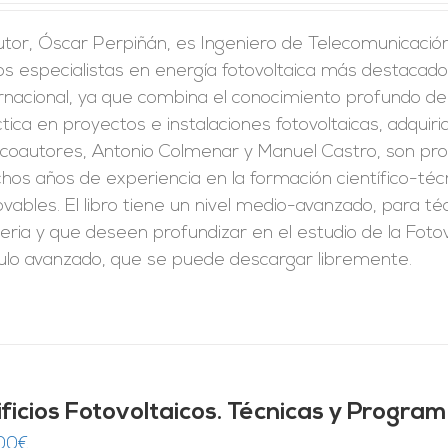
utor, Óscar Perpiñán, es Ingeniero de Telecomunicación 
os especialistas en energía fotovoltaica más destacado
rnacional, ya que combina el conocimiento profundo de
tica en proyectos e instalaciones fotovoltaicas, adquirid
 coautores, Antonio Colmenar y Manuel Castro, son pro
os años de experiencia en la formación científico-técn
vables. El libro tiene un nivel medio-avanzado, para t
ria y que deseen profundizar en el estudio de la Fotov
culo avanzado, que se puede descargar libremente.
ificios Fotovoltaicos. Técnicas y Progra
00
€