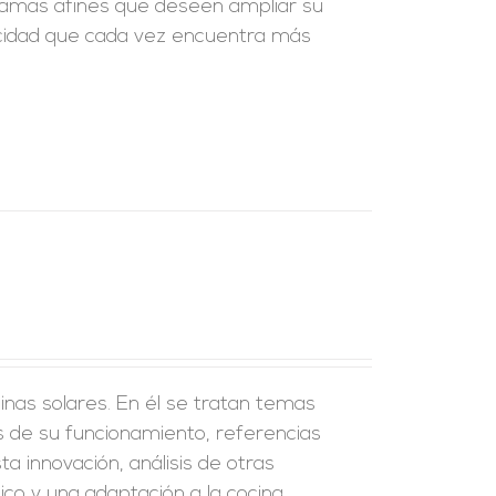
ramas afines que deseen ampliar su
icidad que cada vez encuentra más
cinas solares. En él se tratan temas
as de su funcionamiento, referencias
a innovación, análisis de otras
ctico y una adaptación a la cocina