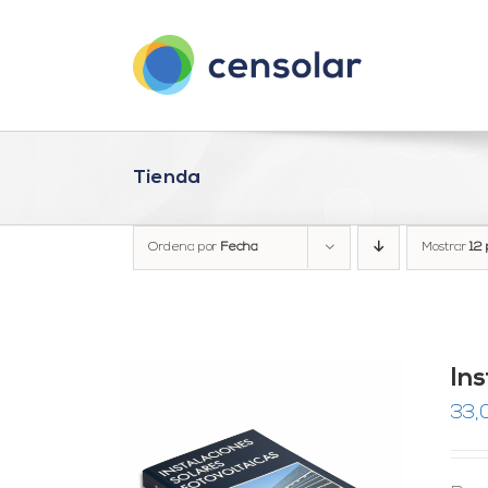
Saltar
al
contenido
Tienda
Ordena por
Fecha
Mostrar
12 
In
33,