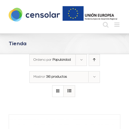
Saltar
al
contenido
Tienda
Ordena por
Popularidad
Mostrar
36 productos