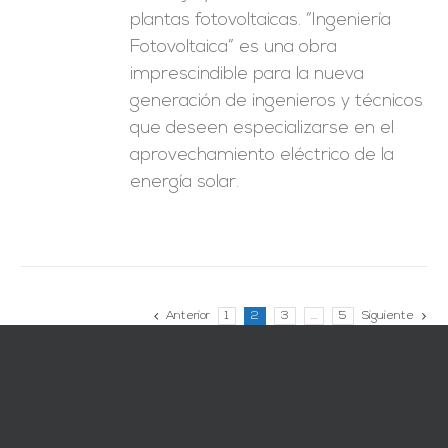
plantas fotovoltaicas. “Ingeniería
Fotovoltaica” es una obra
imprescindible para la nueva
generación de ingenieros y técnicos
que deseen especializarse en el
aprovechamiento eléctrico de la
energía solar.
Anterior
1
2
3
…
5
Siguiente