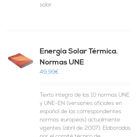
solar.
Energía Solar Térmica.
Normas UNE
O
49,99
€
ES
Texto íntegro de las 10 normas UNE
y UNE-EN (versiones oficiales en
español de las correspondientes
normas europeas) actualmente
vigentes (abril de 2007). Elaboradas
por el comité técnico de