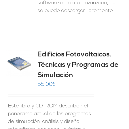
software de cálculo avanzado, que
se puede descargar libremente.
Edificios Fotovoltaicos.
Técnicas y Programas de
O
Simulación
ES
55,00
€
Este libro y CD-ROM describen el
panorama actual de los programas
de simulación, análisis y diseño