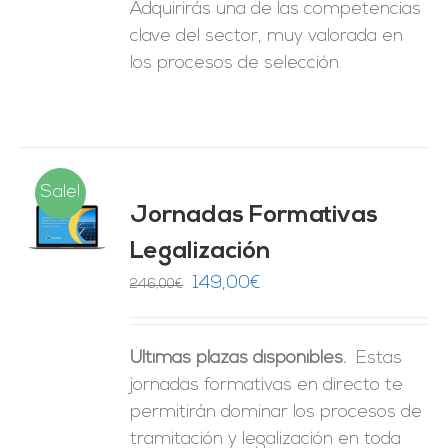
Adquirirás una de las competencias
clave del sector, muy valorada en
los procesos de selección.
Sale!
Jornadas Formativas
O
Legalización
ES
El
El
149,00
€
246,00
€
precio
precio
original
actual
Últimas plazas disponibles.
Estas
era:
es:
jornadas formativas en directo te
246,00€.
149,00€.
permitirán dominar los procesos de
tramitación y legalización en toda