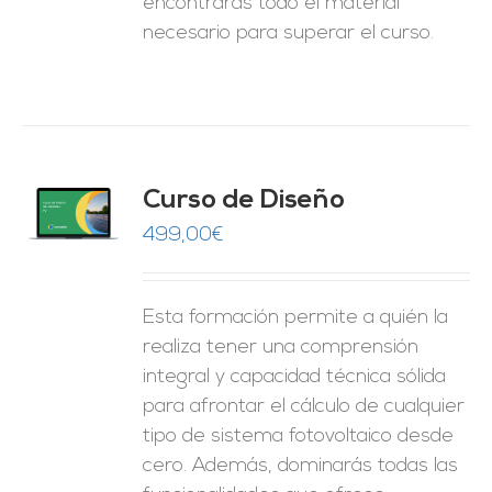
encontrarás todo el material
necesario para superar el curso.
do
Curso de Diseño
de 5
O
499,00
€
ES
Esta formación permite a quién la
realiza tener una comprensión
integral y capacidad técnica sólida
para afrontar el cálculo de cualquier
tipo de sistema fotovoltaico desde
cero. Además, dominarás todas las