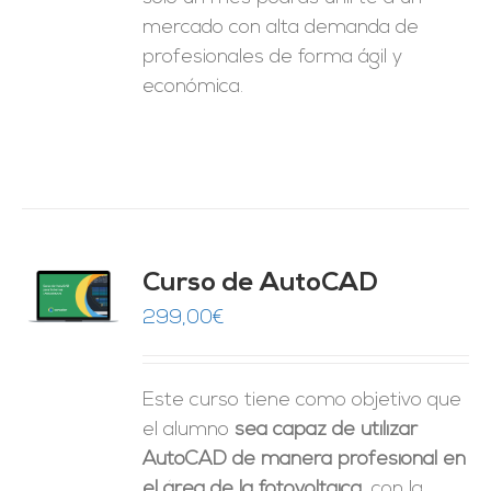
mercado con alta demanda de
profesionales de forma ágil y
económica.
Curso de AutoCAD
O
299,00
€
ES
Este curso tiene como objetivo que
el alumno
sea capaz de utilizar
AutoCAD de manera profesional en
el área de la fotovoltaica
, con la