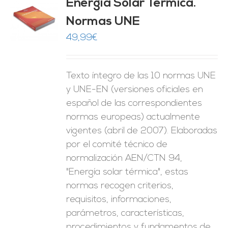
Energía Solar Térmica.
Normas UNE
O
49,99
€
ES
Texto íntegro de las 10 normas UNE
y UNE-EN (versiones oficiales en
español de las correspondientes
normas europeas) actualmente
vigentes (abril de 2007). Elaboradas
por el comité técnico de
normalización AEN/CTN 94,
"Energía solar térmica", estas
normas recogen criterios,
requisitos, informaciones,
parámetros, características,
procedimientos y fundamentos de