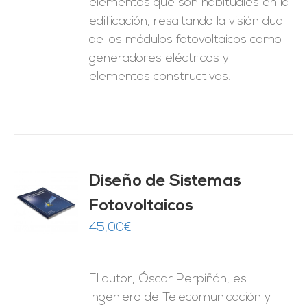
elementos que son habituales en la
edificación, resaltando la visión dual
de los módulos fotovoltaicos como
generadores eléctricos y
elementos constructivos.
Diseño de Sistemas
Fotovoltaicos
O
45,00
€
ES
El autor, Óscar Perpiñán, es
Ingeniero de Telecomunicación y