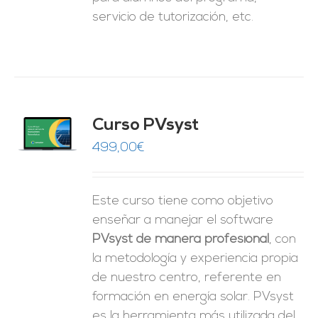
servicio de tutorización, etc.
ado
Curso PVsyst
0
de 5
O
499,00
€
ES
Este curso tiene como objetivo
enseñar a manejar el software
PVsyst de manera profesional
, con
la metodología y experiencia propia
de nuestro centro, referente en
formación en energía solar. PVsyst
es la herramienta más utilizada del