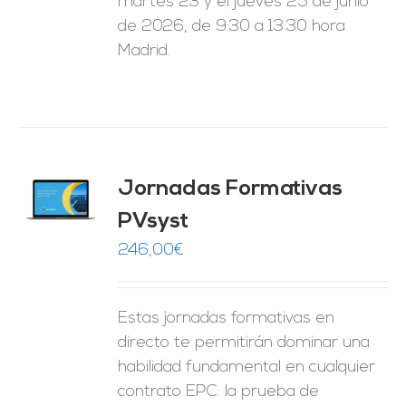
martes 23 y el jueves 25 de junio
de 2026, de 9:30 a 13:30 hora
Madrid.
Jornadas Formativas
O
PVsyst
ES
246,00
€
Estas jornadas formativas en
directo te permitirán dominar una
habilidad fundamental en cualquier
contrato EPC: la prueba de