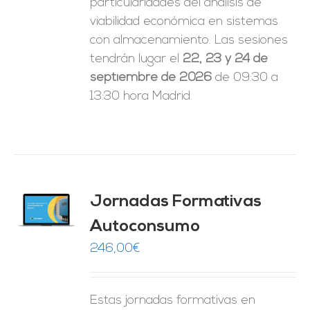
particularidades del análisis de
viabilidad económica en sistemas
con almacenamiento. Las sesiones
tendrán lugar el
22, 23 y 24 de
septiembre de 2026
de 09:30 a
13:30 hora Madrid.
Jornadas Formativas
O
Autoconsumo
ES
246,00
€
Estas jornadas formativas en