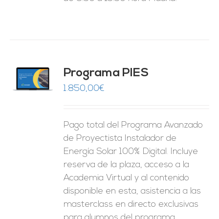
ado
Programa PIES
5
de 5
O
1.850,00
€
ES
Pago total del Programa Avanzado
de Proyectista Instalador de
Energía Solar 100% Digital. Incluye
reserva de la plaza, acceso a la
Academia Virtual y al contenido
disponible en esta, asistencia a las
masterclass en directo exclusivas
para alumnos del programa,