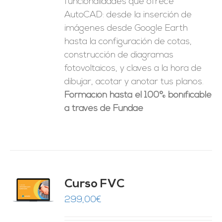
funcionalidades que ofrece
AutoCAD: desde la inserción de
imágenes desde Google Earth
hasta la configuración de cotas,
construcción de diagramas
fotovoltaicos, y claves a la hora de
dibujar, acotar y anotar tus planos.
Formación hasta el 100% bonificable
a través de Fundae
Curso FVC
O
299,00
€
ES