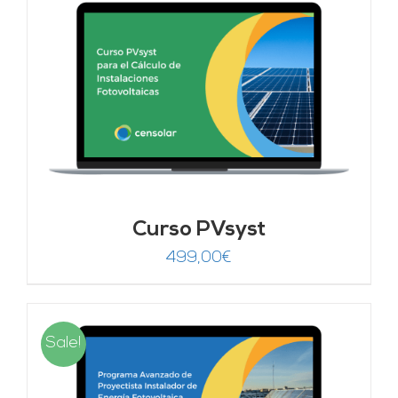
Curso PVsyst
499,00
€
Sale!