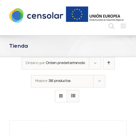
Saltar
al
contenido
Tienda
Ordena por
Orden predeterminado
Mostrar
36 productos