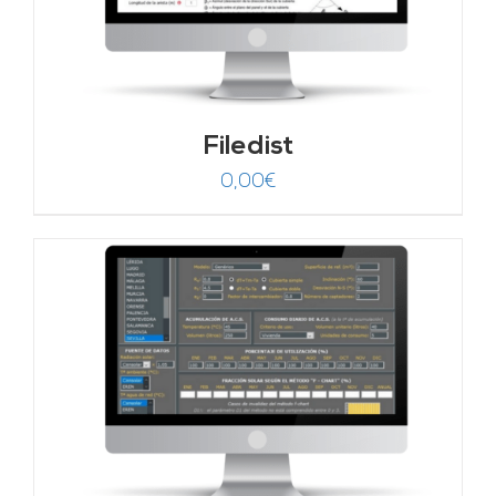
Filedist
0,00
€