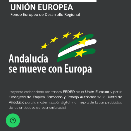
Proyecto cofinanciado por fondos
FEDER
de la
Unión Europea
y por la
Consejería de Empleo, Formación y Trabajo Autónomo
de la
Junta de
Andalucía
para la modernización digital y la mejora de la competitividad
de las entidades de economía social.