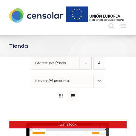
Saltar
al
contenido
Tienda
Ordena por
Precio
Mostrar
24 productos
Sin stock