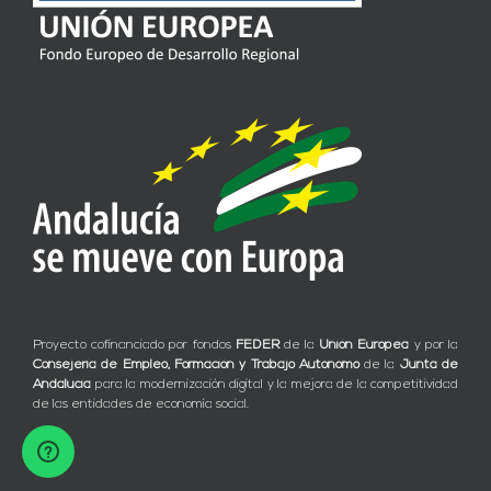
Proyecto cofinanciado por fondos
FEDER
de la
Unión Europea
y por la
Consejería de Empleo, Formación y Trabajo Autónomo
de la
Junta de
Andalucía
para la modernización digital y la mejora de la competitividad
de las entidades de economía social.