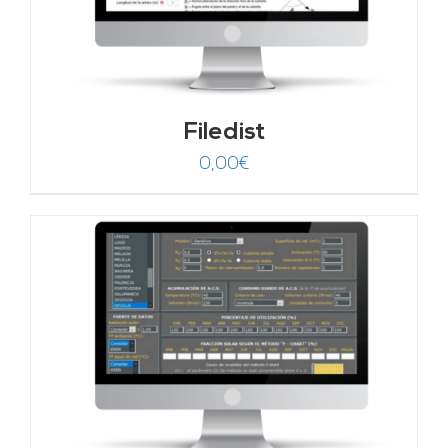
Filedist
0,00
€