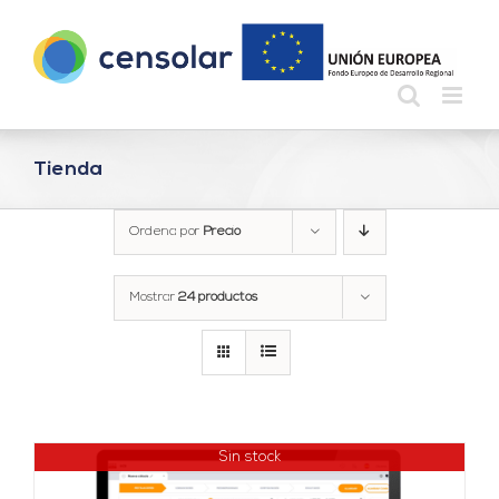
Saltar
al
contenido
Tienda
Ordena por
Precio
Mostrar
24 productos
Sin stock