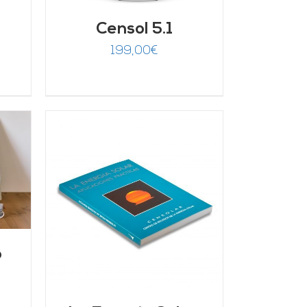
Censol 5.1
199,00
€
/
o