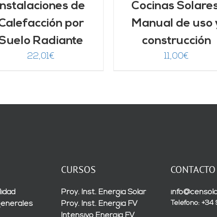
Instalaciones de
Cocinas Solares
Calefacción por
Manual de uso 
Suelo Radiante
construcción
22,01
€
11,00
€
CURSOS
CONTACTO
lidad
Proy. Inst. Energía Solar
info@censola
Teléfono: +34
generales
Proy. Inst. Energía FV
Intensivo Energía FV