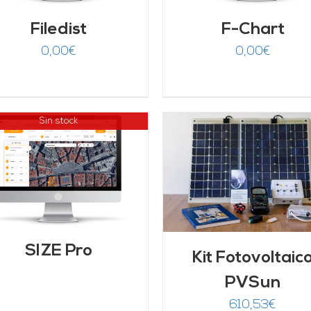
Filedist
F-Chart
0,00
€
0,00
€
Sin stock
AÑADIR AL CARRITO
/
DETALLES
AÑADIR AL CARRITO
DETALLES
SIZE Pro
Kit Fotovoltaic
PVSun
610,53
€