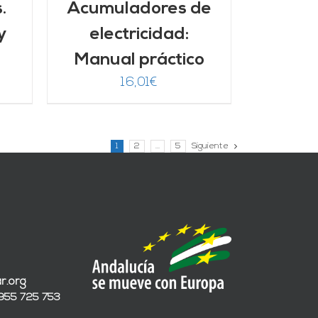
.
Acumuladores de
y
electricidad:
Manual práctico
16,01
€
1
2
…
5
Siguiente
r.org
 955 725 753