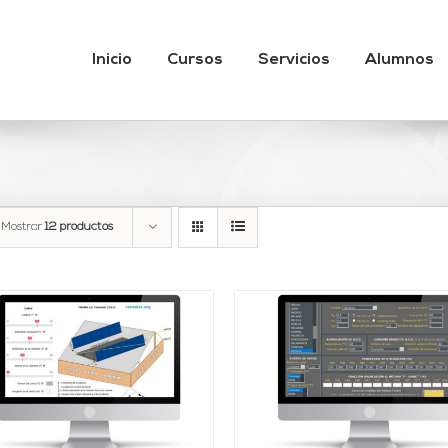
Inicio
Cursos
Servicios
Alumnos
Mostrar
12 productos
Valorado
DETALLES
AÑADIR AL CARRITO
/
con
3.89
DETALLES
de 5