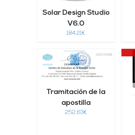
Solar Design Studio
V6.0
184,21
€
ARRITO
/
LLES
DETALLES
Tramitación de la
apostilla
252,63
€