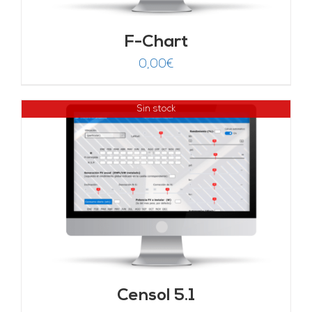
F-Chart
0,00
€
Sin stock
Censol 5.1