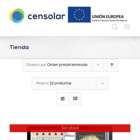
Saltar
al
contenido
Tienda
Ordena por
Orden predeterminado
Mostrar
12 productos
Sin stock