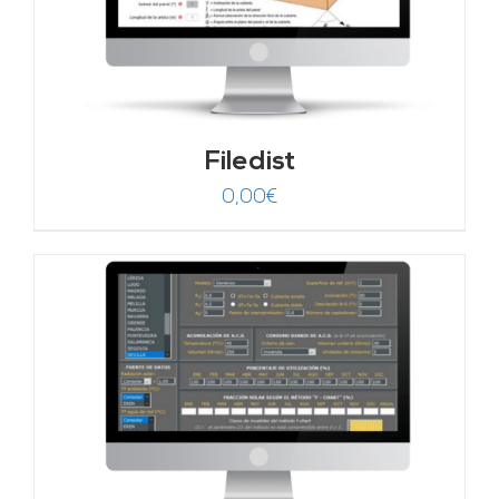
Filedist
0,00
€