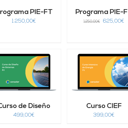
rograma PIE-FT
Programa PIE-
El
El
1.250,00
€
625,00
€
1.250,00
€
precio
p
original
a
era:
e
1.250,00€.
6
AÑADIR AL CARRITO
/
AÑADIR AL CARRITO
DETALLES
DETALLES
Curso de Diseño
Curso CIEF
499,00
€
399,00
€