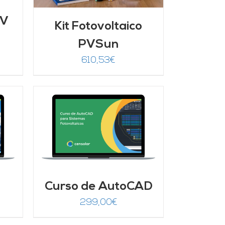
FV
Kit Fotovoltaico
PVSun
recio
610,53
€
ctual
s:
25,00€.
/
Curso de AutoCAD
299,00
€