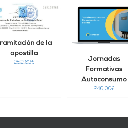
AÑADIR AL CARRITO
/
AÑADIR AL CARRITO
DETALLES
DETALLES
ramitación de la
apostilla
Jornadas
252,63
€
Formativas
Autoconsumo
246,00
€