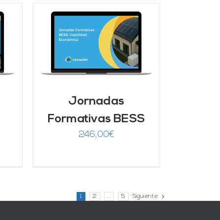
/
Jornadas
Formativas BESS
246,00
€
1
2
…
5
Siguiente