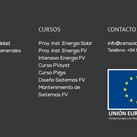
CURSOS
CONTACTO
lidad
Proy. Inst. Energía Solar
info@censola
Teléfono: +34
generales
Proy. Inst. Energía FV
Intensivo Energía FV
Curso PVsyst
Curso PVgis
Diseño Sistemas FV
Mantenimiento de
Sistemas FV