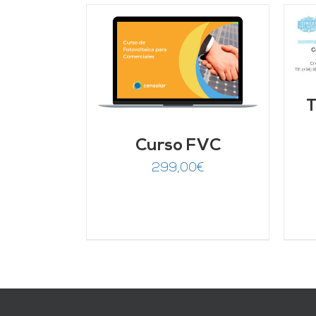
AÑADIR AL CARRITO
/
DETALLES
ARRITO
/
LLES
T
Curso FVC
299,00
€