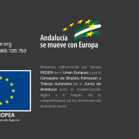
r.org
 955 725 753
Proyecto cofinanciado por fondos
FEDER
de la
Unión Europea
y por la
Consejería de Empleo, Formación y
Trabajo Autónomo
de la
Junta de
Andalucía
para la modernización
digital y la mejora de la
competitividad de las entidades de
economía social.