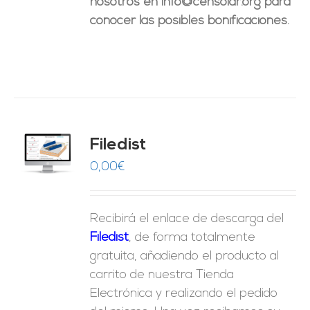
nosotros en info@censolar.org para
conocer las posibles bonificaciones.
Filedist
O
0,00
€
ES
Recibirá el enlace de descarga del
Filedist
, de forma totalmente
gratuita, añadiendo el producto al
carrito de nuestra Tienda
Electrónica y realizando el pedido