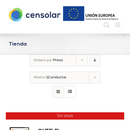
Saltar
al
contenido
Tienda
Ordena por
Precio
Mostrar
12 productos
Sin stock