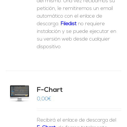
del mismo. Una vez recibamos su
petición, le remitiremos un email
automático con el enlace de
descarga.
Fil
edist
no requiere
instalación y se puede ejecutar en
su versión web desde cualquier
dispositivo.
do
F-Chart
9
O
0,00
€
ES
Recibirá el enlace de descarga del