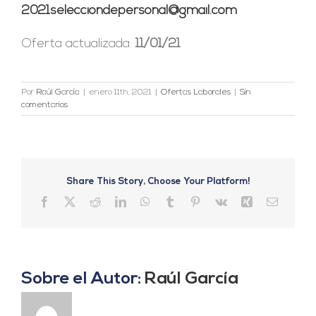
2021selecciondepersonal@gmail.com
Oferta actualizada:
11/01/21
Por
Raúl García
|
enero 11th, 2021
|
Ofertas Laborales
|
Sin
comentarios
Share This Story, Choose Your Platform!
Facebook
X
Reddit
LinkedIn
WhatsApp
Tumblr
Pinterest
Vk
Xing
Correo
electrón
Sobre el Autor:
Raúl García