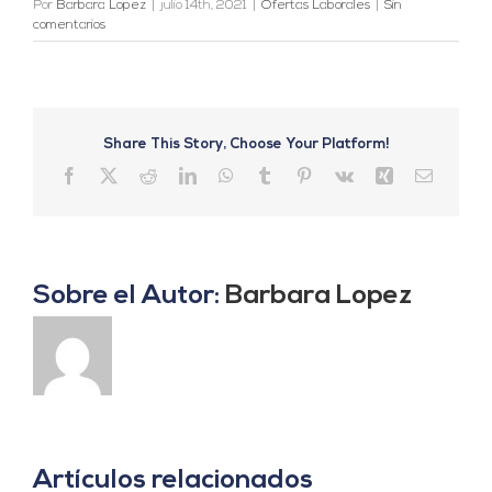
Por
Barbara Lopez
|
julio 14th, 2021
|
Ofertas Laborales
|
Sin
comentarios
Share This Story, Choose Your Platform!
Facebook
X
Reddit
LinkedIn
WhatsApp
Tumblr
Pinterest
Vk
Xing
Correo
electrón
Sobre el Autor:
Barbara Lopez
Artículos relacionados