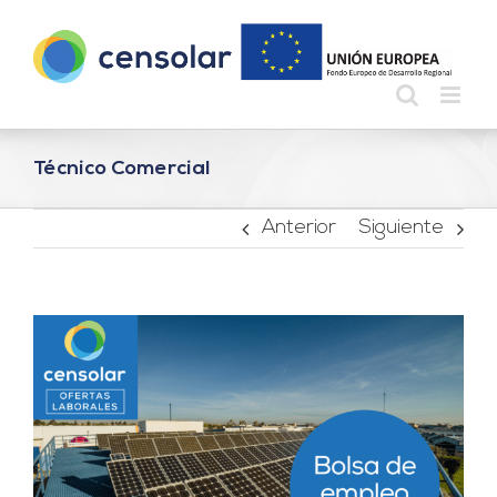
Saltar
al
contenido
Técnico Comercial
Anterior
Siguiente
Ver
imagen
más
grande