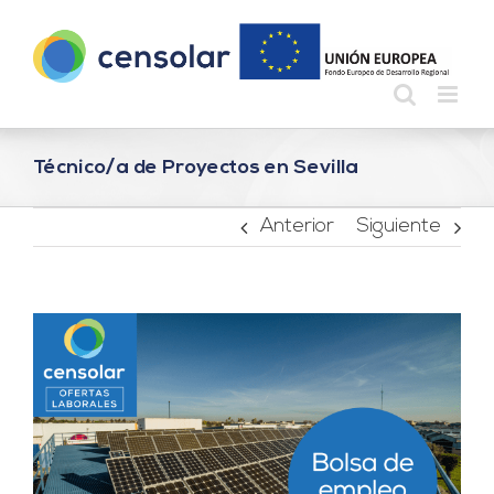
Saltar
al
contenido
Técnico/a de Proyectos en Sevilla
Anterior
Siguiente
Ver
imagen
más
grande