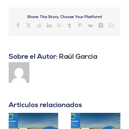
Share This Story, Choose Your Platform!
Facebook
X
Reddit
LinkedIn
WhatsApp
Tumblr
Pinterest
Vk
Xing
Correo
electrón
Sobre el Autor:
Raúl García
Artículos relacionados