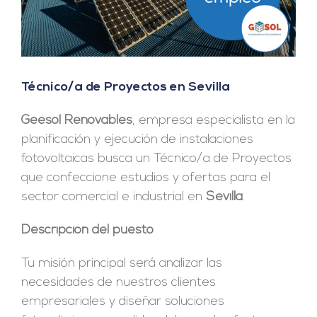
Técnico/a de Proyectos en Sevilla
Geesol Renovables
, empresa especialista en la
planificación y ejecución de instalaciones
fotovoltaicas busca un Técnico/a de Proyectos
que confeccione estudios y ofertas para el
sector comercial e industrial en
Sevilla
.
Descripción del puesto
Tu misión principal será analizar las
necesidades de nuestros clientes
empresariales y diseñar soluciones