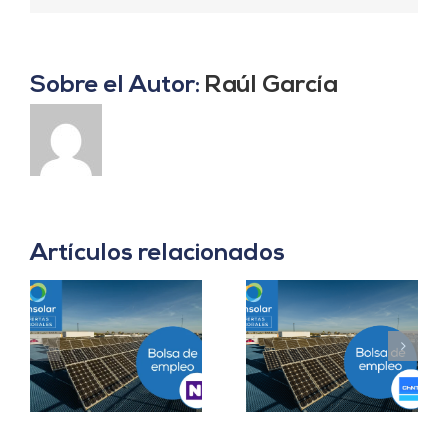
Sobre el Autor:
Raúl García
Artículos relacionados
Prácticas
a
Project Manager en
Departamento
en
Madrid
Ingeniería B2B en
Sevilla