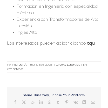
diseño de sistemas eléctricos
Formación en Ingeniería con especialidad
Eléctrica
Experiencia con Transformadores de Alta
Tensión
Inglés Alto
Los interesados pueden aplicar clicando
aquí
Por
Raúl García
|
marzo 5th, 2026
|
Ofertas Laborales
|
Sin
comentarios
Share This Story, Choose Your Platform!
Facebook
X
Reddit
LinkedIn
WhatsApp
Tumblr
Pinterest
Vk
Xing
Correo
electrón