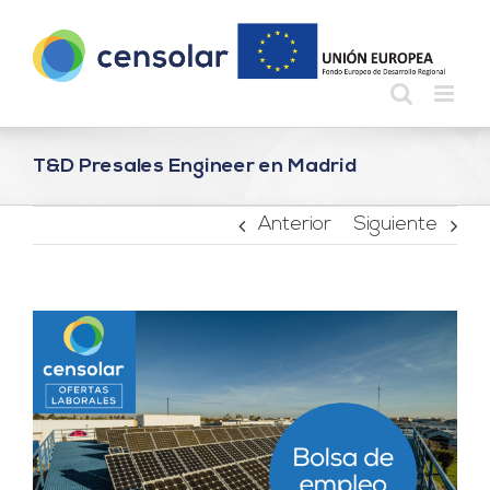
Saltar
al
contenido
T&D Presales Engineer en Madrid
Anterior
Siguiente
Ver
imagen
más
grande