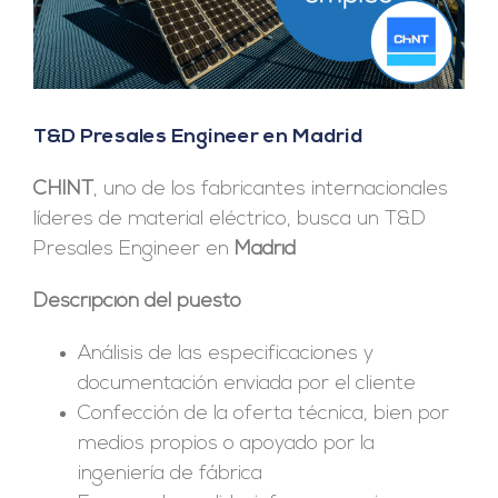
T&D Presales Engineer en Madrid
CHINT
, uno de los fabricantes internacionales
líderes de material eléctrico, busca un T&D
Presales Engineer en
Madrid
Descripción del puesto
Análisis de las especificaciones y
documentación enviada por el cliente
Confección de la oferta técnica, bien por
medios propios o apoyado por la
ingeniería de fábrica