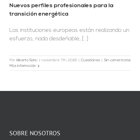
Nuevos perfiles profesionales para la
transición energética
Las instituciones europeas están realizando un
esfuerzo, nada desdeñable, [...]
Por
Alberto Soria
|
noviembre 7th, 2018
|
Cuestiones
|
Sin comentarios
Más información
SOBRE NOSOTROS