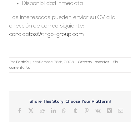
Disponibilidad inmediata.
Los interesados pueden enviar su CV a la
dirección de correo siguiente:
candidatos@trigo-group.com
Por
Patricia
|
septiembre 28th, 2023
|
Ofertas Laborales
|
Sin
comentarios
Share This Story, Choose Your Platform!
Facebook
X
Reddit
LinkedIn
WhatsApp
Tumblr
Pinterest
Vk
Xing
Correo
electrón