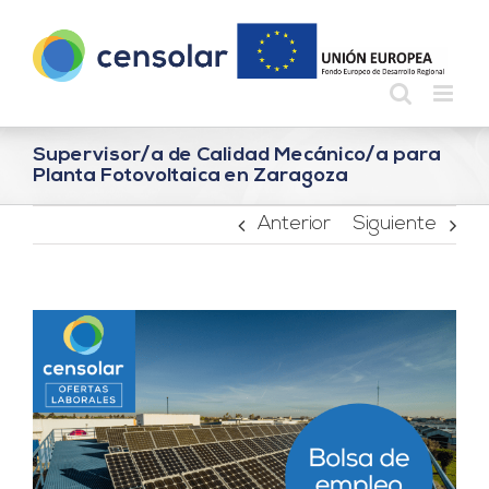
Saltar
al
contenido
Supervisor/a de Calidad Mecánico/a para
Planta Fotovoltaica en Zaragoza
Anterior
Siguiente
Ver
imagen
más
grande