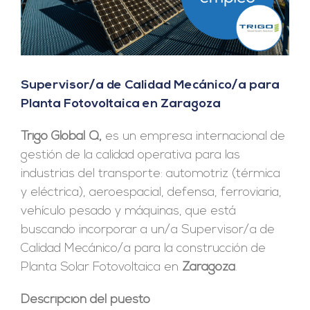
Supervisor/a de Calidad Mecánico/a para
Planta Fotovoltaica en Zaragoza
Trigo Global Q,
es un empresa internacional de
gestión de la calidad operativa para las
industrias del transporte: automotriz (térmica
y eléctrica), aeroespacial, defensa, ferroviaria,
vehículo pesado y máquinas, que está
buscando incorporar a un/a Supervisor/a de
Calidad Mecánico/a para la construcción de
Planta Solar Fotovoltaica en
Zaragoza
.
Descripción del puesto