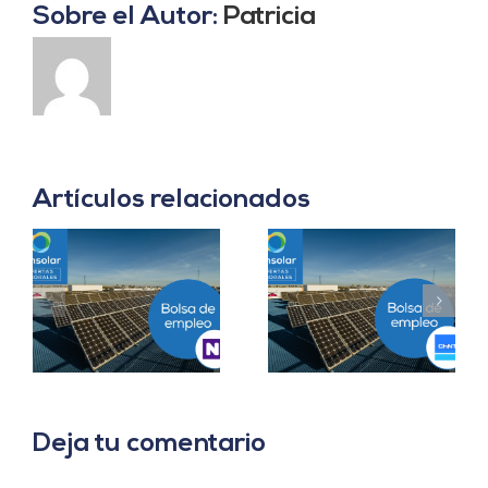
Sobre el Autor:
Patricia
Artículos relacionados
Prácticas
a
Project Manager en
Departamento
en
Madrid
Ingeniería B2B en
Sevilla
Deja tu comentario