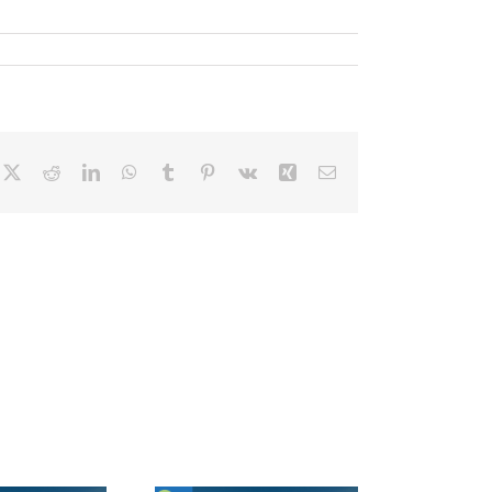
cebook
X
Reddit
LinkedIn
WhatsApp
Tumblr
Pinterest
Vk
Xing
Correo
electrónico