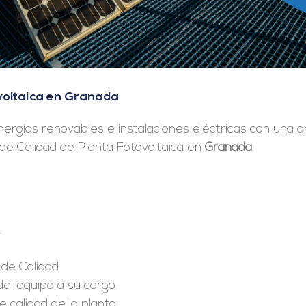
voltaica en Granada
nergías renovables e instalaciones eléctricas con una a
e Calidad de Planta Fotovoltaica en
Granada
.
.
de Calidad.
del equipo a su cargo.
 calidad de la planta.