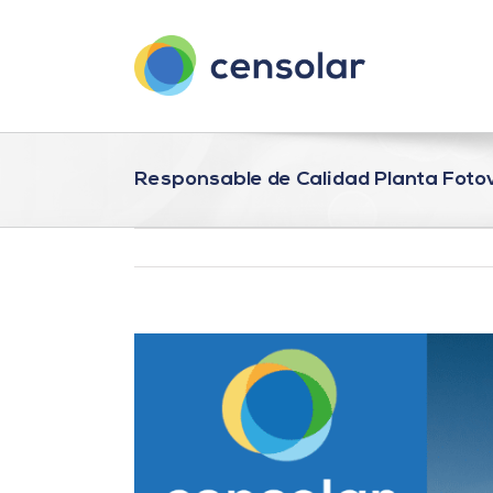
Saltar
al
contenido
Responsable de Calidad Planta Foto
Ver
imagen
más
grande