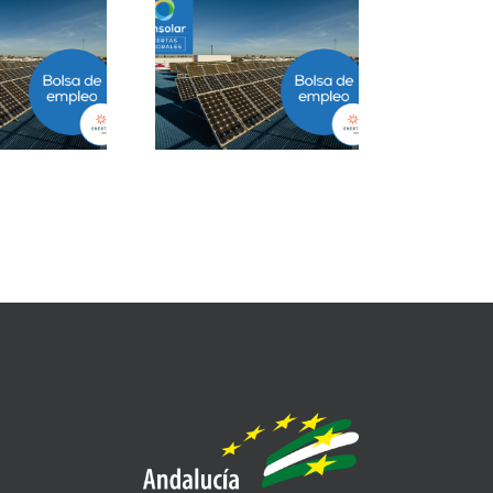
Project Manager
Closer B2B Energía
ESS en Ciudad de
Grandes Cuentas en
México
Málaga