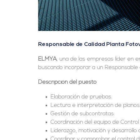
Responsable de Calidad Planta Foto
ELMYA
, una de las empresas líder en e
buscando incorporar a un Responsable d
Descripción del puesto
Elaboración de pruebas.
Lectura e interpretación de planos
Gestión de subcontratas.
Coordinación del equipo de Control 
Liderazgo, motivación y desarrollo 
Coordinar y comprobar el control de