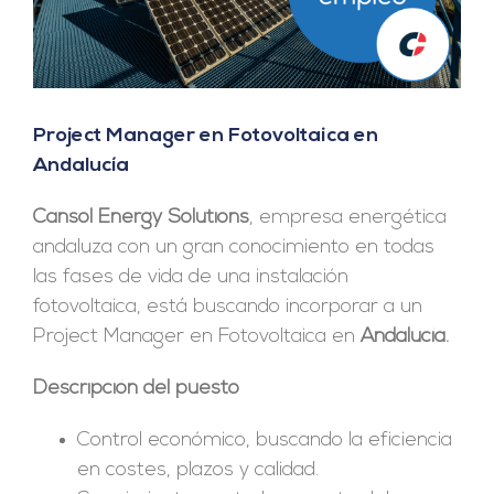
Project Manager en Fotovoltaica en
Andalucía
Cansol Energy Solutions
, empresa energética
andaluza con un gran conocimiento en todas
las fases de vida de una instalación
fotovoltaica, está buscando incorporar a un
Project Manager en Fotovoltaica en
Andalucía.
Descripción del puesto
Control económico, buscando la eficiencia
en costes, plazos y calidad.