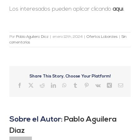
Los interesados pueden aplicar clicando
aquí
.
Por
Pablo Aguilera Diaz
|
enero 12th, 2024
|
Ofertas Laborales
|
Sin
comentarios
Share This Story, Choose Your Platform!
Facebook
X
Reddit
LinkedIn
WhatsApp
Tumblr
Pinterest
Vk
Xing
Correo
electrón
Sobre el Autor:
Pablo Aguilera
Diaz