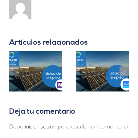
Artículos relacionados
Prácticas
a
Project Manager en
Departamento
en
Madrid
Ingeniería B2B en
Sevilla
Deja tu comentario
Debe
iniciar sesión
para escribir un comentario.