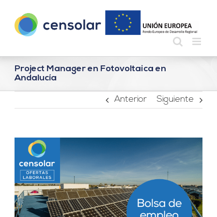
Saltar
al
contenido
Project Manager en Fotovoltaica en
Andalucía
Anterior
Siguiente
Ver
imagen
más
grande