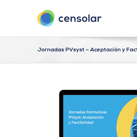
Saltar
al
contenido
Jornadas PVsyst – Aceptación y Fact