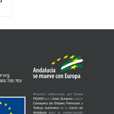
d
r.org
 955 725 753
Proyecto cofinanciado por fondos
FEDER
de la
Unión Europea
y por la
Consejería de Empleo, Formación y
Trabajo Autónomo
de la
Junta de
Andalucía
para la modernización