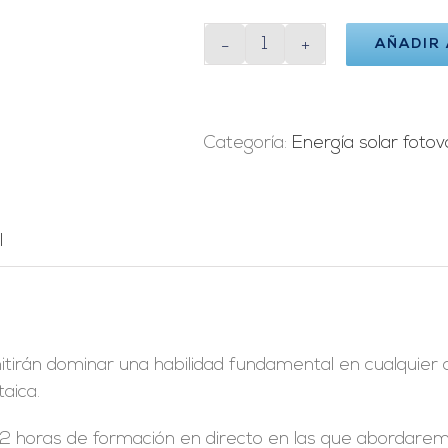
AÑADIR
Jornadas
PVsyst
-
Aceptación
Categoría:
Energía solar fotov
y
Factibilidad
cantidad
l
itirán dominar una habilidad fundamental en cualquier 
taica.
12 horas de formación en directo en las que abordaremo