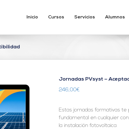
Inicio
Cursos
Servicios
Alumnos
ibilidad
Jornadas PVsyst – Aceptaci
246,00
€
Estas jornadas formativas te 
fundamental en cualquier con
la instalación fotovoltaica.