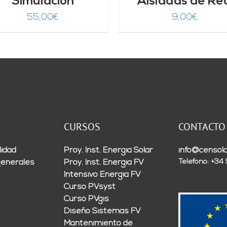
Simulación
Aisladas de Re
55,00
€
9,00
€
CURSOS
CONTACTO
lidad
Proy. Inst. Energía Solar
info@censola
Teléfono: +34
generales
Proy. Inst. Energía FV
Intensivo Energía FV
Curso PVsyst
Curso PVgis
Diseño Sistemas FV
Mantenimiento de