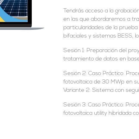
Tendrás acceso a la grabació
en las que abordaremos a tra
particularidades de la prueb
bifaciales y sistemas BESS, l
Sesión 1: Preparación del pro
tratamiento de datos en base
Sesión 2: Caso Práctico: Pro
fotovoltaica de 30 MWp en suelo
Variante 2: Sistema con seguid
Sesión 3: Caso Práctico: Pro
fotovoltaica utility hibridada 