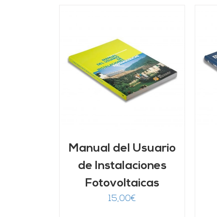
ARRITO
/
AÑADIR AL CARRITO
/
LLES
DETALLES
Manual del Usuario
de Instalaciones
Fotovoltaicas
15,00
€