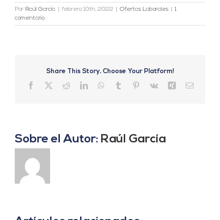
Por
Raúl García
|
febrero 10th, 2022
|
Ofertas Laborales
|
1
comentario
Share This Story, Choose Your Platform!
Facebook
X
Reddit
LinkedIn
WhatsApp
Tumblr
Pinterest
Vk
Xing
Correo
electrón
Sobre el Autor:
Raúl García