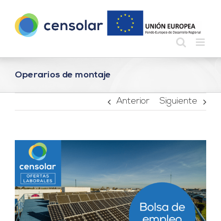
Saltar
al
contenido
Operarios de montaje
Anterior
Siguiente
Ver
imagen
más
grande