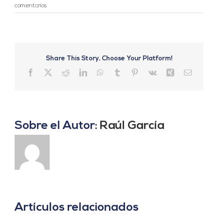
comentarios
Share This Story, Choose Your Platform!
Facebook
X
Reddit
LinkedIn
WhatsApp
Tumblr
Pinterest
Vk
Xing
Correo
electrón
Sobre el Autor:
Raúl García
Artículos relacionados