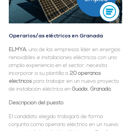
Operarios/as eléctricos en Granada
ELMYA
, una de las empresas líder en energías
renovables e instalaciones eléctricas con una
amplia experiencia en el sector, necesita
incorporar a su plantilla a
20 operarios
eléctricos
para trabajar en un nuevo proyecto
de instalación eléctrica en
Guadix
,
Granada.
Descripción del puesto
El candidato elegido trabajará de forma
conjunta como operario eléctrico en un nuevo