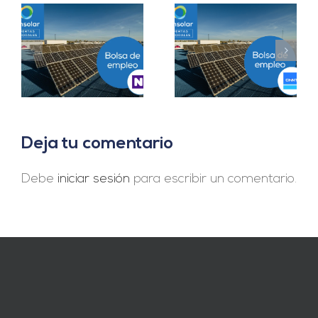
Prácticas
a
Project Manager en
Departamento
en
Madrid
Ingeniería B2B en
Sevilla
Deja tu comentario
Debe
iniciar sesión
para escribir un comentario.