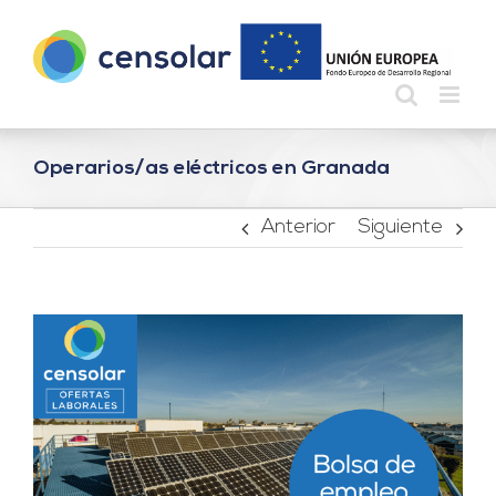
Saltar
al
contenido
Operarios/as eléctricos en Granada
Anterior
Siguiente
Ver
imagen
más
grande