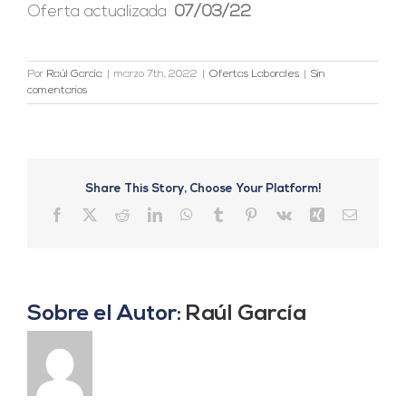
Oferta actualizada:
07/03/22
Por
Raúl García
|
marzo 7th, 2022
|
Ofertas Laborales
|
Sin
comentarios
Share This Story, Choose Your Platform!
Facebook
X
Reddit
LinkedIn
WhatsApp
Tumblr
Pinterest
Vk
Xing
Correo
electrón
Sobre el Autor:
Raúl García