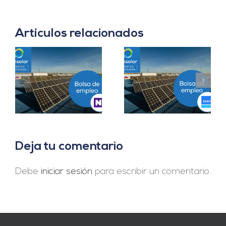
Artículos relacionados
Prácticas
a
Project Manager en
Departamento
en
Madrid
Ingeniería B2B en
Sevilla
Deja tu comentario
Debe
iniciar sesión
para escribir un comentario.