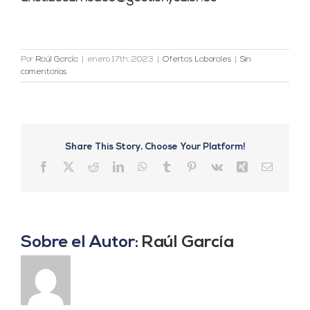
Por
Raúl García
|
enero 17th, 2023
|
Ofertas Laborales
|
Sin
comentarios
Share This Story, Choose Your Platform!
Facebook
X
Reddit
LinkedIn
WhatsApp
Tumblr
Pinterest
Vk
Xing
Correo
electrón
Sobre el Autor:
Raúl García