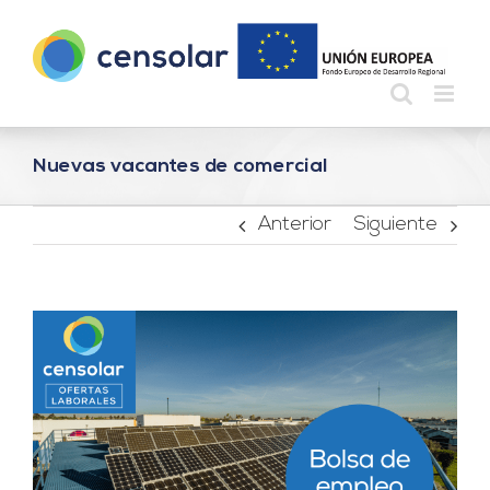
Saltar
al
contenido
Nuevas vacantes de comercial
Anterior
Siguiente
Ver
imagen
más
grande