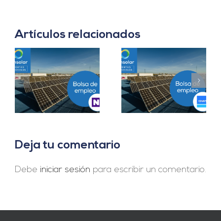
Artículos relacionados
Prácticas
a
Project Manager en
Departamento
en
Madrid
Ingeniería B2B en
Sevilla
Deja tu comentario
Debe
iniciar sesión
para escribir un comentario.