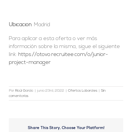
Ubicación
: Madrid
Para aplicar a esta oferta o ver más
información sobre la misma, sigue el siguiente
link:
https://otovo.recruitee.com/o/junior-
project-manager
Por
Raúl García
|
junio 23rd, 2022
|
Ofertas Laborales
|
Sin
comentarios
Share This Story, Choose Your Platform!