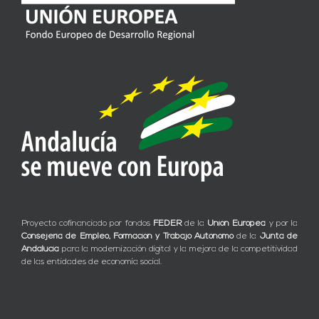
Proyecto cofinanciado por fondos
FEDER
de la
Unión Europea
y por la
Consejería de Empleo, Formación y Trabajo Autónomo
de la
Junta de
Andalucía
para la modernización digital y la mejora de la competitividad
de las entidades de economía social.