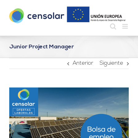
Saltar
al
contenido
Junior Project Manager
Anterior
Siguiente
Ver
imagen
más
grande