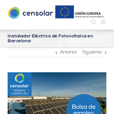
Saltar
al
contenido
Instalador Eléctrico de Fotovoltaica en
Barcelona
Anterior
Siguiente
Ver
imagen
más
grande