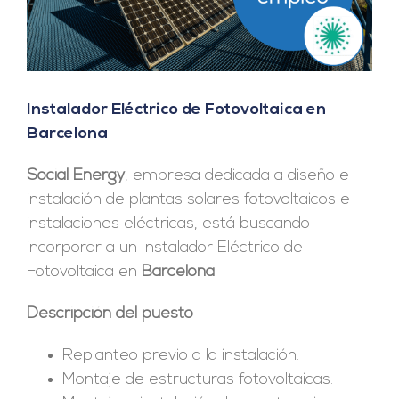
Instalador Eléctrico de Fotovoltaica en
Barcelona
Social Energy
, empresa dedicada a diseño e
instalación de plantas solares fotovoltaicos e
instalaciones eléctricas, está buscando
incorporar a un Instalador Eléctrico de
Fotovoltaica en
Barcelona
.
Descripción del puesto
Replanteo previo a la instalación.
Montaje de estructuras fotovoltaicas.