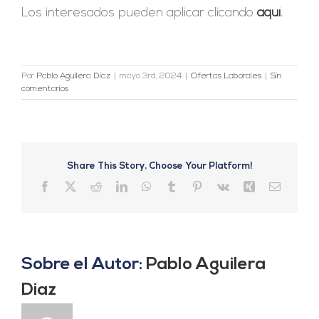
Los interesados pueden aplicar clicando
aquí
.
Por
Pablo Aguilera Diaz
|
mayo 3rd, 2024
|
Ofertas Laborales
|
Sin
comentarios
Share This Story, Choose Your Platform!
Facebook
X
Reddit
LinkedIn
WhatsApp
Tumblr
Pinterest
Vk
Xing
Correo
electrón
Sobre el Autor:
Pablo Aguilera
Diaz