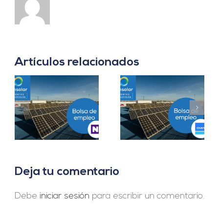
Artículos relacionados
Prácticas
a
Project Manager en
Departamento
en
Madrid
Ingeniería B2B en
Sevilla
Deja tu comentario
Debe
iniciar sesión
para escribir un comentario.