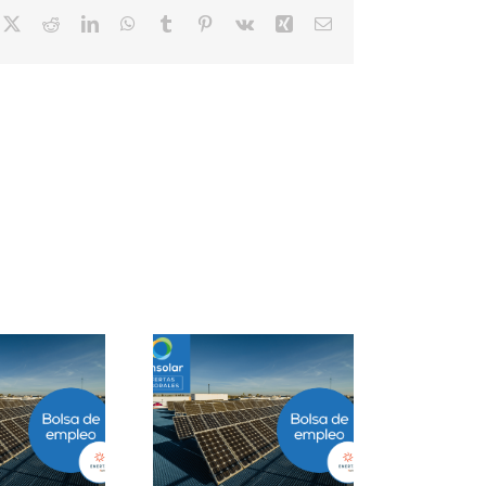
cebook
X
Reddit
LinkedIn
WhatsApp
Tumblr
Pinterest
Vk
Xing
Correo
electrónico
Project Manager
Closer B2B Energía
ESS en Ciudad de
Grandes Cuentas en
México
Málaga