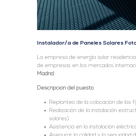
Instalador/a de Paneles Solares Fot
La empresa de energía solar residencia
de empresas en los mercados internacio
Madrid
.
Descripción del puesto
Replanteo de la colocación de las f
Realización de la instalación estruc
solares).
Asistencia en la instalación eléctr
Asegurar la calidad y la seguridad de