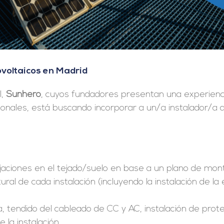
ovoltaicos en Madrid
l,
Sunhero
, cuyos fundadores presentan una experien
nales, está buscando incorporar a un/a instalador/a de
ijaciones en el tejado/suelo en base a un plano de mon
tural de cada instalación (incluyendo la instalación de la
ica, tendido del cableado de CC y AC, instalación de prot
 la instalación.