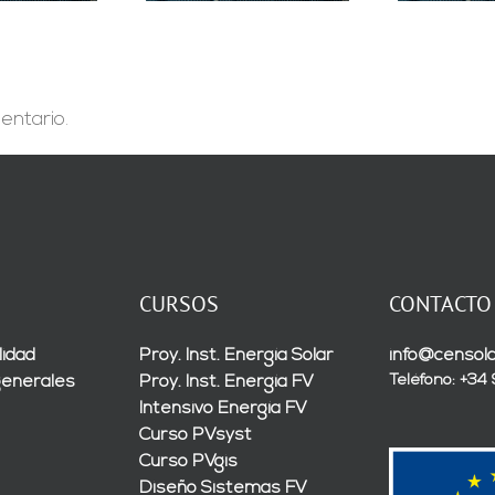
entario.
CURSOS
CONTACTO
lidad
Proy. Inst. Energía Solar
info@censola
Teléfono: +34
generales
Proy. Inst. Energía FV
Intensivo Energía FV
Curso PVsyst
Curso PVgis
Diseño Sistemas FV