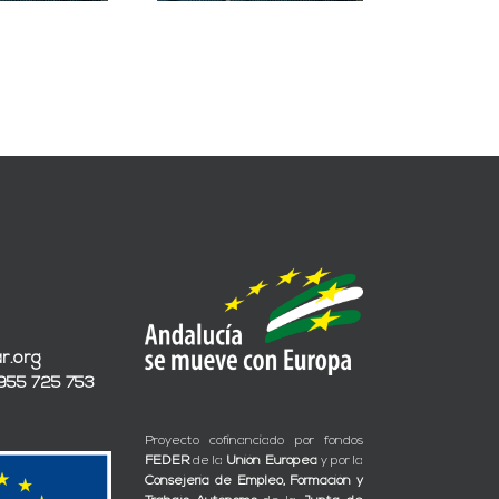
r.org
 955 725 753
Proyecto cofinanciado por fondos
FEDER
de la
Unión Europea
y por la
Consejería de Empleo, Formación y