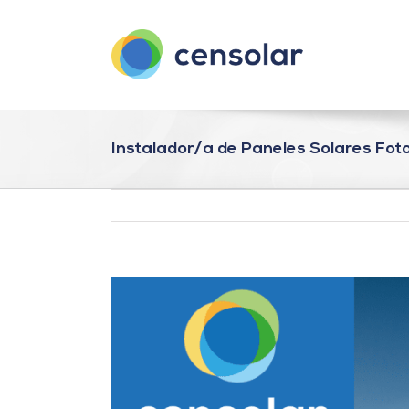
Saltar
al
contenido
Instalador/a de Paneles Solares Fot
Ver
imagen
más
grande