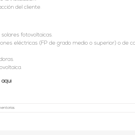
cción del cliente.
 solares fotovoltaicas.
iones eléctricas (FP de grado medio o superior) o de co
doras.
ovoltaica.
o
aquí
mentarios