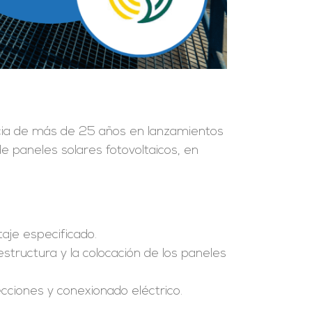
cia de más de 25 años en lanzamientos
 paneles solares fotovoltaicos, en
taje especificado.
 estructura y la colocación de los paneles
ecciones y conexionado eléctrico.