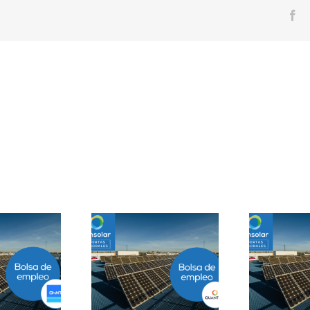
Fa
Prácticas
epartamento
Solar Testing
B
geniería B2B en
Technician en Madrid
Sevilla