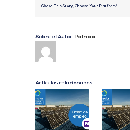
Share This Story, Choose Your Platform!
Sobre el Autor:
Patricia
Artículos relacionados
er B2B Energía
Project Manager en
D
es Cuentas en
Madrid
In
Málaga