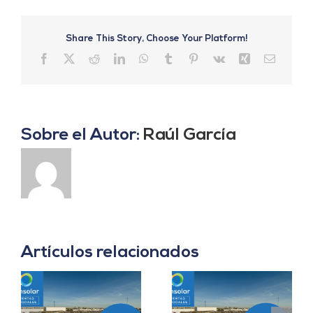
Share This Story, Choose Your Platform!
Facebook
X
Reddit
LinkedIn
WhatsApp
Tumblr
Pinterest
Vk
Xing
Correo
electrón
Sobre el Autor:
Raúl García
Artículos relacionados
Prácticas