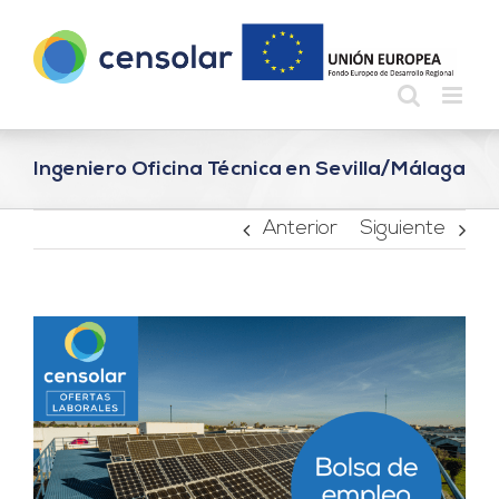
Saltar
al
contenido
Ingeniero Oficina Técnica en Sevilla/Málaga
Anterior
Siguiente
Ver
imagen
más
grande